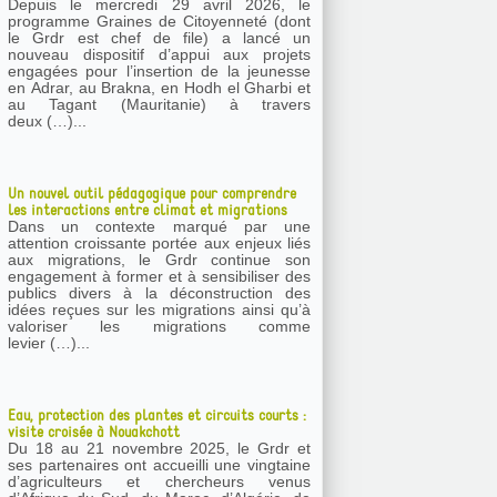
Depuis le mercredi 29 avril 2026, le
programme Graines de Citoyenneté (dont
le Grdr est chef de file) a lancé un
nouveau dispositif d’appui aux projets
engagées pour l’insertion de la jeunesse
en Adrar, au Brakna, en Hodh el Gharbi et
au Tagant (Mauritanie) à travers
deux (…)...
Un nouvel outil pédagogique pour comprendre
les interactions entre climat et migrations
Dans un contexte marqué par une
attention croissante portée aux enjeux liés
aux migrations, le Grdr continue son
engagement à former et à sensibiliser des
publics divers à la déconstruction des
idées reçues sur les migrations ainsi qu’à
valoriser les migrations comme
levier (…)...
Eau, protection des plantes et circuits courts :
visite croisée à Nouakchott
Du 18 au 21 novembre 2025, le Grdr et
ses partenaires ont accueilli une vingtaine
d’agriculteurs et chercheurs venus