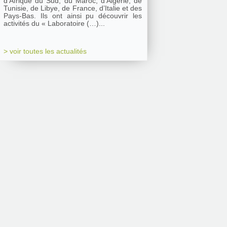
d’Afrique du Sud, du Maroc, d’Algérie, de
Tunisie, de Libye, de France, d’Italie et des
Pays-Bas. Ils ont ainsi pu découvrir les
activités du « Laboratoire (…)...
> voir toutes les actualités