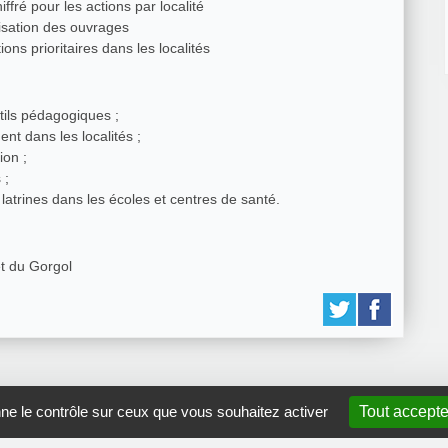
fré pour les actions par localité
isation des ouvrages
ions prioritaires dans les localités
tils pédagogiques ;
nt dans les localités ;
ion ;
s ;
atrines dans les écoles et centres de santé.
et du Gorgol
nne le contrôle sur ceux que vous souhaitez activer
Tout accepte
GRDR Copyright 2010 |
RSS
|
Plan du site
|