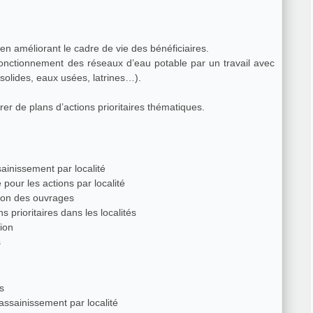
en améliorant le cadre de vie des bénéficiaires.
onctionnement des réseaux d’eau potable par un travail avec
 solides, eaux usées, latrines…).
rer de plans d’actions prioritaires thématiques.
sainissement par localité
pour les actions par localité
tion des ouvrages
ns prioritaires dans les localités
tion
s
és
’assainissement par localité