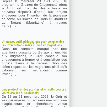
Depuis le mercredi 29 avril 2026, le
programme Graines de Citoyenneté (dont
le Grdr est chef de file) a lancé un
nouveau dispositif d’appui aux projets
engagées pour l’insertion de la jeunesse
en Adrar, au Brakna, en Hodh el Gharbi et
au Tagant (Mauritanie) à travers
deux (…)...
Un nouvel outil pédagogique pour comprendre
les interactions entre climat et migrations
Dans un contexte marqué par une
attention croissante portée aux enjeux liés
aux migrations, le Grdr continue son
engagement à former et à sensibiliser des
publics divers à la déconstruction des
idées reçues sur les migrations ainsi qu’à
valoriser les migrations comme
levier (…)...
Eau, protection des plantes et circuits courts :
visite croisée à Nouakchott
Du 18 au 21 novembre 2025, le Grdr et
ses partenaires ont accueilli une vingtaine
d’agriculteurs et chercheurs venus