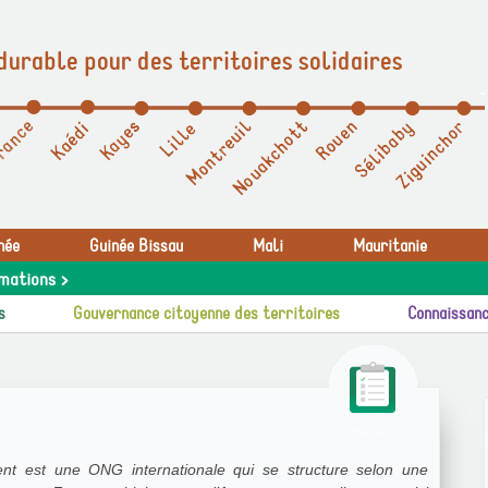
durable pour des territoires solidaires
née
Guinée Bissau
Mali
Mauritanie
mations >
s
Gouvernance citoyenne des territoires
Connaissanc
nt est une ONG internationale qui se structure selon une