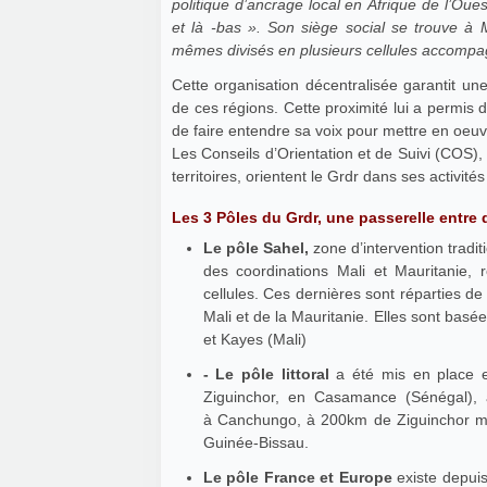
politique d’ancrage local en Afrique de l’Oues
et là -bas ». Son siège social se trouve à 
mêmes divisés en plusieurs cellules accompag
Cette organisation décentralisée garantit u
de ces régions. Cette proximité lui a permis de
de faire entendre sa voix pour mettre en oeuvr
Les Conseils d’Orientation et de Suivi (COS)
territoires, orientent le Grdr dans ses activités
Les 3 Pôles du Grdr, une passerelle entre
Le pôle Sahel,
zone d’intervention tradi
des coordinations Mali et Mauritanie
cellules. Ces dernières sont réparties de
Mali et de la Mauritanie. Elles sont basé
et Kayes (Mali)
- Le pôle littoral
a été mis en place en
Ziguinchor, en Casamance (Sénégal), 
à Canchungo, à 200km de Ziguinchor mais
Guinée-Bissau.
Le pôle France et Europe
existe depuis