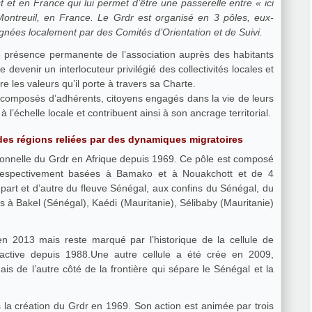
t et en France qui lui permet d’être une passerelle entre « ici
Montreuil, en France. Le Grdr est organisé en 3 pôles, eux-
nées localement par des Comités d’Orientation et de Suivi.
ne présence permanente de l’association auprès des habitants
 devenir un interlocuteur privilégié des collectivités locales et
e les valeurs qu’il porte à travers sa Charte.
, composés d’adhérents, citoyens engagés dans la vie de leurs
 à l’échelle locale et contribuent ainsi à son ancrage territorial.
 des régions reliées par des dynamiques migratoires
tionnelle du Grdr en Afrique depuis 1969. Ce pôle est composé
, respectivement basées à Bamako et à Nouakchott et de 4
 part et d’autre du fleuve Sénégal, aux confins du Sénégal, du
es à Bakel (Sénégal), Kaédi (Mauritanie), Sélibaby (Mauritanie)
 2013 mais reste marqué par l’historique de la cellule de
active depuis 1988.Une autre cellule a été crée en 2009,
 de l’autre côté de la frontière qui sépare le Sénégal et la
 la création du Grdr en 1969. Son action est animée par trois