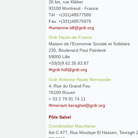
26 bis, rue Kléber
93100 Montreuil - France
Tél : +(331)48577580
Fax :+(331)48575975
antenne.idf@grdr.org
Grdr Hauts-de-France
Maison de l’Economie Sociale et Solidaire
235, Boulevard Paul Painlevé
59000 Lille
+33(0)9.62.35.83.87
grdr.hdf@grdr.org
Grdr Antenne Haute Normandie
4, Rue du Grand Feu
76100 Rouen
+ 33 2 79 91 74 11
meriam.keraghel@grdr.org
Pôle Sahel
Coordination Mauritanie
Ilot C 477, Rue Moulaye El Hassen, Tevragh 