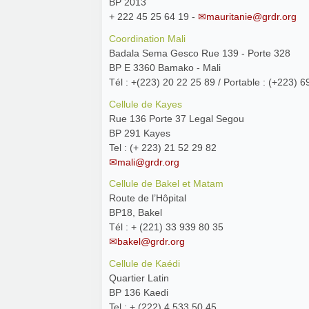
BP 2013
+ 222 45 25 64 19 -
mauritanie@grdr.org
Coordination Mali
Badala Sema Gesco Rue 139 - Porte 328
BP E 3360 Bamako - Mali
Tél : +(223) 20 22 25 89 / Portable : (+223) 6
Cellule de Kayes
Rue 136 Porte 37 Legal Segou
BP 291 Kayes
Tel : (+ 223) 21 52 29 82
mali@grdr.org
Cellule de Bakel et Matam
Route de l’Hôpital
BP18, Bakel
Tél : + (221) 33 939 80 35
bakel@grdr.org
Cellule de Kaédi
Quartier Latin
BP 136 Kaedi
Tel : + (222) 4 533 50 45