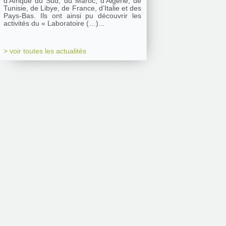
d’Afrique du Sud, du Maroc, d’Algérie, de
Tunisie, de Libye, de France, d’Italie et des
Pays-Bas. Ils ont ainsi pu découvrir les
activités du « Laboratoire (…)...
> voir toutes les actualités