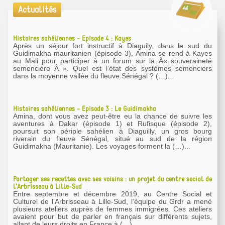
Actualités
Histoires sahéliennes - Episode 4 : Kayes
Après un séjour fort instructif à Diaguily, dans le sud du
Guidimakha mauritanien (épisode 3), Amina se rend à Kayes
au Mali pour participer à un forum sur la Â« souveraineté
semencière Â ». Quel est l’état des systèmes semenciers
dans la moyenne vallée du fleuve Sénégal ? (…)...
Histoires sahéliennes - Episode 3 : Le Guidimakha
Amina, dont vous avez peut-être eu la chance de suivre les
aventures à Dakar (épisode 1) et Rufisque (épisode 2),
poursuit son périple sahélien à Diaguilly, un gros bourg
riverain du fleuve Sénégal, situé au sud de la région
Guidimakha (Mauritanie). Les voyages forment la (…)...
Partager ses recettes avec ses voisins : un projet du centre social de
l’Arbrisseau à Lille-Sud
Entre septembre et décembre 2019, au Centre Social et
Culturel de l’Arbrisseau à Lille-Sud, l’équipe du Grdr a mené
plusieurs ateliers auprès de femmes immigrées. Ces ateliers
avaient pour but de parler en français sur différents sujets,
allant de leurs droits en France à (…)...