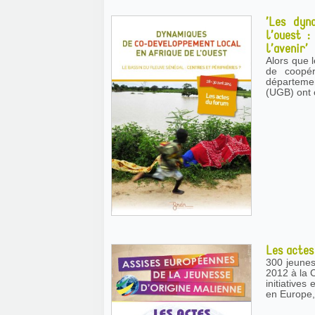
’Les dyn
l’ouest 
l’avenir’
Alors que 
de coopér
départemen
(UGB) ont o
Les actes
300 jeunes,
2012 à la C
initiative
en Europe,