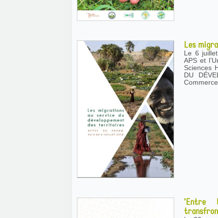
Les migra
Le 6 juill
APS et l’U
Sciences Humaines
DU DÉVELOPPE
Commerce,
’Entre l
transfron