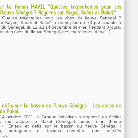
ur le forum MAVIL "Quelles trajectoires pour les
 fleuve Sénégal ? Regards sur Kayes, Kaédi et Bakel"
"Quelles trajectoires pour les villes du fleuve Sénégal ?
r Kayes, Kaédi et Bakel" a réuni plus de 70 participants à
s du Sénégal, du 12 au 14 décembre dernier. Pendant 3 jours,
nts des rives du fleuve Sénégal, des chercheurs, des (…)...
 défis sur le bassin du fleuve Sénégal - Les actes de
 de Bakel
4 octobre 2021, le Groupe Initiatives a organisé un Atelier
s multi-acteurs à Bakel (Sénégal) autour d’un thème
r : "Enjeux et défis sur le bassin du fleuve Sénégal :
ons, partageons et faisons connaître nos priorités
(…)...