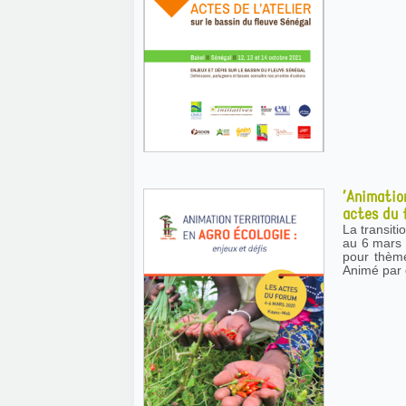
’Animatio
actes du
La transiti
au 6 mars 
pour thème 
Animé par d