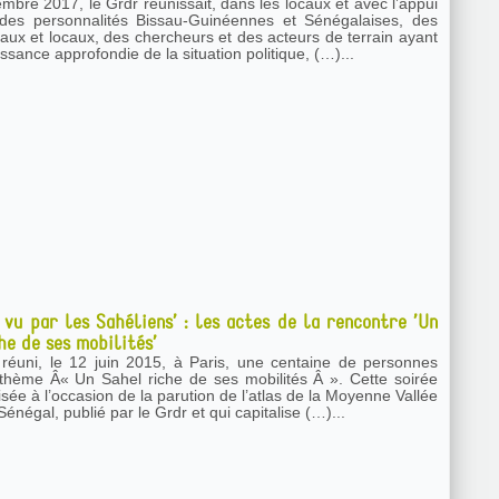
mbre 2017, le Grdr réunissait, dans les locaux et avec l’appui
 des personnalités Bissau-Guinéennes et Sénégalaises, des
naux et locaux, des chercheurs et des acteurs de terrain ayant
sance approfondie de la situation politique, (…)...
 vu par les Sahéliens’ : les actes de la rencontre ’Un
he de ses mobilités’
réuni, le 12 juin 2015, à Paris, une centaine de personnes
thème Â« Un Sahel riche de ses mobilités Â ». Cette soirée
isée à l’occasion de la parution de l’atlas de la Moyenne Vallée
énégal, publié par le Grdr et qui capitalise (…)...