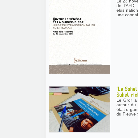
Le 23 nove
de l’AFD,
élus natio
une connais
’Le Sahel
Sahel ric
Le Grdr a 
autour du 
était organ
du Fleuve S