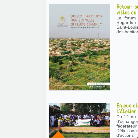
Retour s
villes du
Le forum 
Regards su
Saint-Loui
des habita
Enjeux et
l’Atelier
Du 12 au 1
d’échange
fédérateu
Définiss
d’actions" 