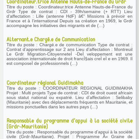
Coordinateur.trice Antenne Hauts-de-France du Grdr
Titre du poste : Coordinateur.trice Antenne Hauts-de-France du
Grdr Type de contrat : CDI - 39h/semaine (+ RTT) Lieu
d’affectation : Lille (antenne HdF) â€“ Missions à prévoir en
France et à l’international Depuis sa création en 1969, le Grdr
accompagne les initiatives des migrants et de (…)
Alternant.e Chargé.e de Communication
Titre du poste : Chargé.e de communication Type de contrat :
Contrat d’apprentissage sur 2 ans Lieu d’affectation : Montreuil
Le Grdr Migration-CitoyenneteÌ -DeÌ veloppement est une
association internationale de droit francÌ§ais creÌ eÌ e en 1969. Il
est composeÌ de professionnels (…)
Coordinateur régional Guidimakha
Titre du poste : COORDINATEUR REGIONAL GUIDIMAKHA
Projet : Multi projets Type de contrat : CDI de droit ouest africain
sous statut national ou expatrié. Lieu d’affectation : Selibaby
(Mauritanie) avec des déplacements fréquents en Mauritanie, et
missions ponctuelles dans les autres pays (…)
Responsable du programme d’appui à la société civile
(Grdr-Mauritanie)
Titre du poste : Responsable du programme d’appui à la société
civile (Grdr-Mauritanie). Projet : Programme Â« Graine de