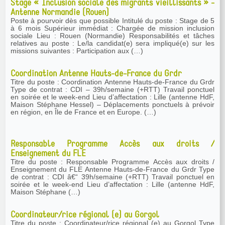
Stage « Inclusion sociale des migrants vieillissants » -
Antenne Normandie (Rouen)
Poste à pourvoir dès que possible Intitulé du poste : Stage de 5
à 6 mois Supérieur immédiat : Chargée de mission inclusion
sociale Lieu : Rouen (Normandie) Responsabilités et tâches
relatives au poste : Le/la candidat(e) sera impliqué(e) sur les
missions suivantes : Participation aux (…)
Coordination Antenne Hauts-de-France du Grdr
Titre du poste : Coordination Antenne Hauts-de-France du Grdr
Type de contrat : CDI – 39h/semaine (+RTT) Travail ponctuel
en soirée et le week-end Lieu d’affectation : Lille (antenne HdF,
Maison Stéphane Hessel) – Déplacements ponctuels à prévoir
en région, en Île de France et en Europe. (…)
Responsable Programme Accès aux droits /
Enseignement du FLE
Titre du poste : Responsable Programme Accès aux droits /
Enseignement du FLE Antenne Hauts-de-France du Grdr Type
de contrat : CDI â€“ 39h/semaine (+RTT) Travail ponctuel en
soirée et le week-end Lieu d’affectation : Lille (antenne HdF,
Maison Stéphane (…)
Coordinateur/rice régional (e) au Gorgol
Titre du poste : Coordinateur/rice régional (e) au Gorgol Type