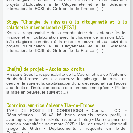
projets d’Éducation à la Citoyenneté et à la Solidarité
Internationale (ECSI) du Grdr en Île-de-France. (…)
Stage "Chargée de mission à la citoyenneté et à la
solidarité internationale (ECSI)
Sous la responsabilité de la coordinatrice de l’antenne Île-de-
France et en collaboration avec la chargée de mission ECSI,
le/la stagiaire contribue à la mise en œuvre et au suivi des
projets d’Éducation à la Citoyenneté et à la Solidarité
Internationale (ECSI) du Grdr en Île-de-France. (…)
Che(fe) de projet - Accès aux droits
Missions Sous la responsabilité de la Coordinatrice de l’Antenne
Hauts-de-France, vous assurerez le pilotage, la mise en
oeuvre, le suivi et la capitalisation du projet régional sur l’accès
aux droits et l’inclusion sociale des femmes immigrées. • Piloter
la mise en oeuvre, le suivi et (…)
Coordinateur·rice Antenne Île-de-France
TYPE DE POSTE ET CONDITIONS • Contrat : CDI •
Rémunération : 39–43 k€ bruts annuels selon profil, +
avantages (mutuelle, tickets restaurant, etc.) • Date de prise de
fonction souhaitée : novembre 2025 • Lieu de travail : Montreuil
(siège du Grdr) • Déplacements : fréquents en Île-de-
France, (…)