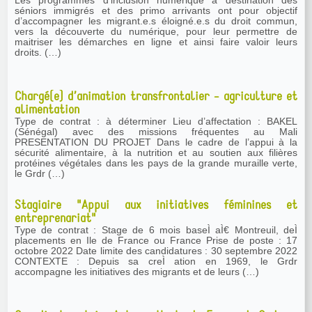
Les programmes d’inclusion numérique à destination des
séniors immigrés et des primo arrivants ont pour objectif
d’accompagner les migrant.e.s éloigné.e.s du droit commun,
vers la découverte du numérique, pour leur permettre de
maitriser les démarches en ligne et ainsi faire valoir leurs
droits. (…)
Chargé(e) d’animation transfrontalier - agriculture et
alimentation
Type de contrat : à déterminer Lieu d’affectation : BAKEL
(Sénégal) avec des missions fréquentes au Mali
PRESENTATION DU PROJET Dans le cadre de l’appui à la
sécurité alimentaire, à la nutrition et au soutien aux filières
protéines végétales dans les pays de la grande muraille verte,
le Grdr (…)
Stagiaire "Appui aux initiatives féminines et
entreprenariat"
Type de contrat : Stage de 6 mois baseÌ aÌ€ Montreuil, deÌ
placements en Ile de France ou France Prise de poste : 17
octobre 2022 Date limite des candidatures : 30 septembre 2022
CONTEXTE : Depuis sa creÌ ation en 1969, le Grdr
accompagne les initiatives des migrants et de leurs (…)