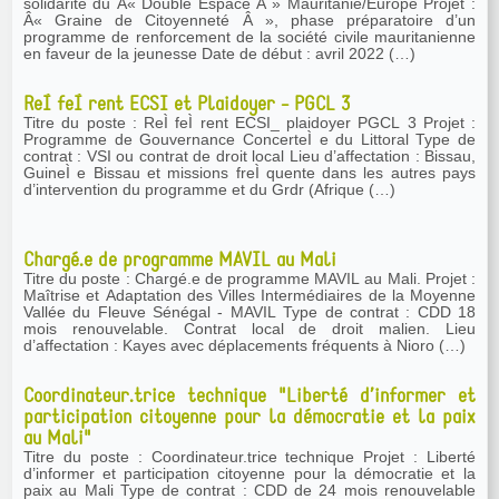
solidarité du Â« Double Espace Â » Mauritanie/Europe Projet :
Â« Graine de Citoyenneté Â », phase préparatoire d’un
programme de renforcement de la société civile mauritanienne
en faveur de la jeunesse Date de début : avril 2022 (…)
ReÌ feÌ rent ECSI et Plaidoyer - PGCL 3
Titre du poste : ReÌ feÌ rent ECSI_ plaidoyer PGCL 3 Projet :
Programme de Gouvernance ConcerteÌ e du Littoral Type de
contrat : VSI ou contrat de droit local Lieu d’affectation : Bissau,
GuineÌ e Bissau et missions freÌ quente dans les autres pays
d’intervention du programme et du Grdr (Afrique (…)
Chargé.e de programme MAVIL au Mali
Titre du poste : Chargé.e de programme MAVIL au Mali. Projet :
Maîtrise et Adaptation des Villes Intermédiaires de la Moyenne
Vallée du Fleuve Sénégal - MAVIL Type de contrat : CDD 18
mois renouvelable. Contrat local de droit malien. Lieu
d’affectation : Kayes avec déplacements fréquents à Nioro (…)
Coordinateur.trice technique "Liberté d’informer et
participation citoyenne pour la démocratie et la paix
au Mali"
Titre du poste : Coordinateur.trice technique Projet : Liberté
d’informer et participation citoyenne pour la démocratie et la
paix au Mali Type de contrat : CDD de 24 mois renouvelable