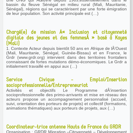
une ONG qui Âœuvre depuis 1969,essentiellement dans le
bassin du fleuve Sénégal en milieu rural (Mali, Mauritanie,
Sénégal), régions qui se caractérisent par une forte émigration
de leur population. Son activité principale est (…)
Chargé(e) de mission Â« Inclusion et citoyenneté
digitale des jeunes et des femmesÂ » basé à Kayes
(Mali)
1. Contexte Acteur depuis bientôt 50 ans en Afrique de lÂ’Ouest
(Mali, Mauritanie, Sénégal, Guinée-Bissau) et en France, le
Grdr (www.grdr.org) intervient dans des territoires frontaliers
connaissant de fortes mutations démo-économiques. Le Grdr a
initialement travaillé en appui aux (…)
Service Civique - Emploi/Insertion
socioprofessionnelle/Entrepreneuriat
Activités et objectifs Le Programme dÂ’insertion
socioprofessionnelle des primo-arrivants et mise en réseau des
acteurs propose un accompagnement personnalisé (accueil,
suivi, orientation des porteurs de projets) et collectif (formations,
animations thématiques) aux porteurs de projets, aux (…)
Coordinateur-trice antenne Hauts de France du GRDR
Organisation : GRDR Migration –Citoyenneté – Développement