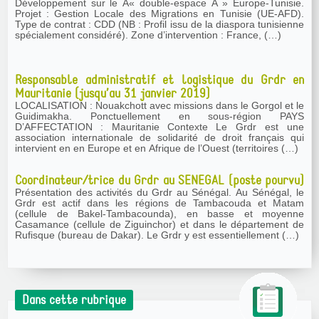
Développement sur le Â« double-espace Â » Europe-Tunisie.
Projet : Gestion Locale des Migrations en Tunisie (UE-AFD).
Type de contrat : CDD (NB : Profil issu de la diaspora tunisienne
spécialement considéré). Zone d’intervention : France, (…)
Responsable administratif et logistique du Grdr en
Mauritanie (jusqu’au 31 janvier 2019)
LOCALISATION : Nouakchott avec missions dans le Gorgol et le
Guidimakha. Ponctuellement en sous-région PAYS
D’AFFECTATION : Mauritanie Contexte Le Grdr est une
association internationale de solidarité de droit français qui
intervient en en Europe et en Afrique de l’Ouest (territoires (…)
Coordinateur/trice du Grdr au SENEGAL (poste pourvu)
Présentation des activités du Grdr au Sénégal. Au Sénégal, le
Grdr est actif dans les régions de Tambacouda et Matam
(cellule de Bakel-Tambacounda), en basse et moyenne
Casamance (cellule de Ziguinchor) et dans le département de
Rufisque (bureau de Dakar). Le Grdr y est essentiellement (…)
Dans cette rubrique