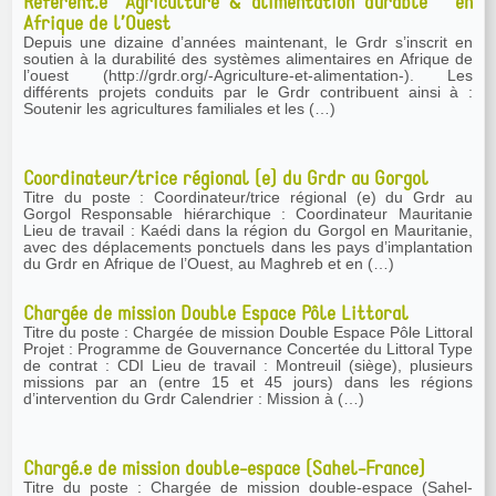
Référent.e "Agriculture & alimentation durable " en
Afrique de l’Ouest
Depuis une dizaine d’années maintenant, le Grdr s’inscrit en
soutien à la durabilité des systèmes alimentaires en Afrique de
l’ouest (http://grdr.org/-Agriculture-et-alimentation-). Les
différents projets conduits par le Grdr contribuent ainsi à :
Soutenir les agricultures familiales et les (…)
Coordinateur/trice régional (e) du Grdr au Gorgol
Titre du poste : Coordinateur/trice régional (e) du Grdr au
Gorgol Responsable hiérarchique : Coordinateur Mauritanie
Lieu de travail : Kaédi dans la région du Gorgol en Mauritanie,
avec des déplacements ponctuels dans les pays d’implantation
du Grdr en Afrique de l’Ouest, au Maghreb et en (…)
Chargée de mission Double Espace Pôle Littoral
Titre du poste : Chargée de mission Double Espace Pôle Littoral
Projet : Programme de Gouvernance Concertée du Littoral Type
de contrat : CDI Lieu de travail : Montreuil (siège), plusieurs
missions par an (entre 15 et 45 jours) dans les régions
d’intervention du Grdr Calendrier : Mission à (…)
Chargé.e de mission double-espace (Sahel-France)
Titre du poste : Chargée de mission double-espace (Sahel-