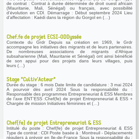
de contrat : Contrat à durée déterminée de droit ouest africain
(Mauritanie, Mali, Sénégal) ou français, avec possibilité
d’évolution en CDI. Démarrage : Début septembre 2024 Lieu
d’affectation : Kaédi dans la région du Gorgol en (…)
Chef.fe de projet ECSI-ODDyssée
Contexte du Grdr Depuis sa création en 1969, le Grdr
accompagne les initiatives des migrants et de leurs partenaires.
De nombreuses associations de migrants d’Afrique
subsaharienne (Mali, Mauritanie et Sénégal) ont ainsi bénéficié
de son appui pour des projets dans leurs villages, puis
leurs (…)
Stage "Cultiv’Acteur"
Durée du stage : 6 mois Date limite de candidature : 3 mai 2024
A pourvoir dès avril 2024 Sous la responsabilité du :
Responsable des programmes Entrepreneuriat & ESS Membres
de l’axe ENT’ESS :Chef(fe) de projet Entrepreneuriat & ESS +
Chargée de mission Initiatives féminines et (…)
Chef(fe) de projet Entrepreneuriat & ESS
Intitulé du poste : Chef(fe) de projet Entrepreneuriat & ESS
Type de contrat : CDI Poste basée à : Montreuil - Déplacements
réguliers à prévoir en Ile-de-France Sous la responsabilité du :