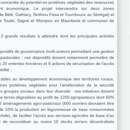
n concertée du potentiel en protéines végétales des ressources
ent économique. Le projet interviendra sur deux zones
de Bélé, Gathiary, Sinthiou Fissa et Toumboura au Sénégal) et
 Toulel, Sagné et Wompou en Mauritanie et communes de
 grands résultats à atteindre dont les principales activités
positifs de gouvernance multi-acteurs permettant une gestion
opastorales : ces dispositifs doivent notamment permettre de
es 20 ententes foncières et 6 actions de sécurisation de l’accès
ilité ;
orables au développement économique des territoires ruraux,
res protéines végétales pour l’amélioration de la sécurité
s groupes sociaux dans leur diversité : ces initiatives doivent
de terres dégradées au profit de 1200 agropasteurs dont 60%
 aménagements agro-pastoraux (600 ouvriers devraient être
 de 10% la production en légumineuse de base consommées
ide), de faciliter l’accès aux services agricoles de base d’au
de reconstituer au moins 10 stocks vivriers décentralisés