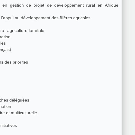
n gestion de projet de développement rural en Afrique
’appui au développement des filières agricoles
l’agriculture familiale
mation
lles
ançais)
ns des priorités
¢ches déléguées
imation
re et multiculturelle
nitiatives