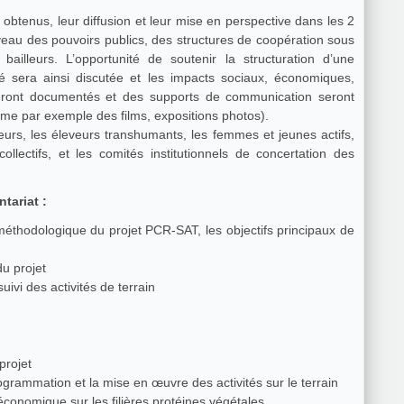
obtenus, leur diffusion et leur mise en perspective dans les 2
veau des pouvoirs publics, des structures de coopération sous
lleurs. L’opportunité de soutenir la structuration d’une
ébé sera ainsi discutée et les impacts sociaux, économiques,
seront documentés et des supports de communication seront
me par exemple des films, expositions photos).
eurs, les éleveurs transhumants, les femmes et jeunes actifs,
llectifs, et les comités institutionnels de concertation des
tariat :
méthodologique du projet PCR-SAT, les objectifs principaux de
u projet
ivi des activités de terrain
projet
rammation et la mise en œuvre des activités sur le terrain
conomique sur les filières protéines végétales