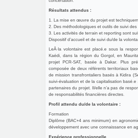
concertation.
Résultats attendus :
1. La mise en œuvre du projet est technique
2. Des méthodologiques et outils de suivi des a
3. Les activités de terrain et reporting sont sui
Dispositif d’accueil et de suivi du/de la volontai
LeÂ·la volontaire est placé.e sous la respo
Kaédi, dans la région du Gorgol, en Maurita
projet PCR-SAT, basée à Dakar. Plus préci
composée de deux référents territoriaux bas
de mission transfrontaliers basés à Kidira 
suivi-évaluation et de la capitalisation basé.
partenaires du projet. Il/elle n’a pas de respo
de responsabilités financières directes.
Profil attendu du/de la volontaire :
Formation
Diplôme (BAC+4 ans minimum) en agronomie,
développement avec une connaissance en agric
Expérience professionnelle