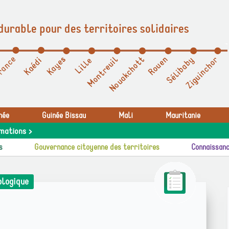
durable pour des territoires solidaires
née
Guinée Bissau
Mali
Mauritanie
mations >
s
Gouvernance citoyenne des territoires
Connaissanc
ologique