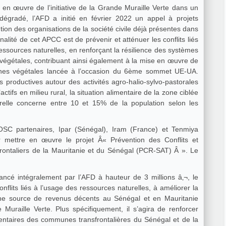
e en œuvre de l’initiative de la Grande Muraille Verte dans un
 dégradé, l’AFD a initié en février 2022 un appel à projets
ntion des organisations de la société civile déjà présentes dans
nalité de cet APCC est de prévenir et atténuer les conflits liés
 ressources naturelles, en renforçant la résilience des systèmes
es végétales, contribuant ainsi également à la mise en œuvre de
téines végétales lancée à l’occasion du 6ème sommet UE-UA.
productives autour des activités agro-halio-sylvo-pastorales
ctifs en milieu rural, la situation alimentaire de la zone ciblée
cturelle concerne entre 10 et 15% de la population selon les
SC partenaires, Ipar (Sénégal), Iram (France) et Tenmiya
r mettre en œuvre le projet Â« Prévention des Conflits et
rontaliers de la Mauritanie et du Sénégal (PCR-SAT) Â ». Le
ancé intégralement par l’AFD à hauteur de 3 millions â‚¬, le
onflits liés à l’usage des ressources naturelles, à améliorer la
à une source de revenus décents au Sénégal et en Mauritanie
 Muraille Verte. Plus spécifiquement, il s’agira de renforcer
entaires des communes transfrontalières du Sénégal et de la