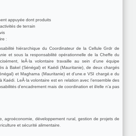
ment appuyée dont produits
ctivités de terrain
vis
re :
nsabilité hiérarchique du Coordinateur de la Cellule Grdr de
nie et sous la responsabilité opérationnelle de la Cheffe du
sément, leÂ·la volontaire travaille au sein d’une équipe
és à Bakel (Sénégal) et Kaédi (Mauritanie), de deux chargés
(Sénégal) et Maghama (Mauritanie) et d’une.e VSI chargé.e du
e à Kaédi. LeÂ·la volontaire est en relation avec l’ensemble des
nsabilités d’encadrement mais de coordination et il/elle n’a pas
 agroéconomie, développement rural, gestion de projets de
ulture et sécurité alimentaire.