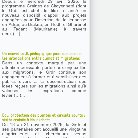
Depuis le mercredi 29 avril 2026, le
programme Graines de Citoyenneté (dont
le Grdr est chef de file) a lancé un
nouveau dispositif d’appui aux projets
engagées pour l’insertion de la jeunesse
en Adrar, au Brakna, en Hodh el Gharbi et
au Tagant (Mauritanie) à travers
deux (…)...
Un nouvel outil pédagogique pour comprendre
les interactions entre climat et migrations
Dans un contexte marqué par une
attention croissante portée aux enjeux liés
aux migrations, le Grdr continue son
engagement à former et à sensibiliser des
publics divers à la déconstruction des
idées reçues sur les migrations ainsi qu’à
valoriser les migrations comme
levier (…)...
Eau, protection des plantes et circuits courts :
visite croisée à Nouakchott
Du 18 au 21 novembre 2025, le Grdr et
ses partenaires ont accueilli une vingtaine
d’agriculteurs et chercheurs venus