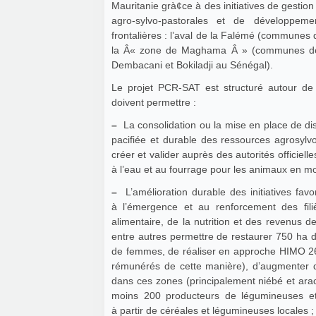
Mauritanie grà¢ce à des initiatives de gestio
agro-sylvo-pastorales et de développem
frontalières : l’aval de la Falémé (communes 
la Â« zone de Maghama Â » (communes de
Dembacani et Bokiladji au Sénégal).
Le projet PCR-SAT est structuré autour de 3
doivent permettre :
–
La consolidation ou la mise en place de dis
pacifiée et durable des ressources agrosylv
créer et valider auprès des autorités officiell
à l’eau et au fourrage pour les animaux en mob
–
L’amélioration durable des initiatives fav
à l’émergence et au renforcement des filiè
alimentaire, de la nutrition et des revenus de
entre autres permettre de restaurer 750 ha 
de femmes, de réaliser en approche HIMO 26
rémunérés de cette manière), d’augmenter
dans ces zones (principalement niébé et arach
moins 200 producteurs de légumineuses et 
à partir de céréales et légumineuses locales ;