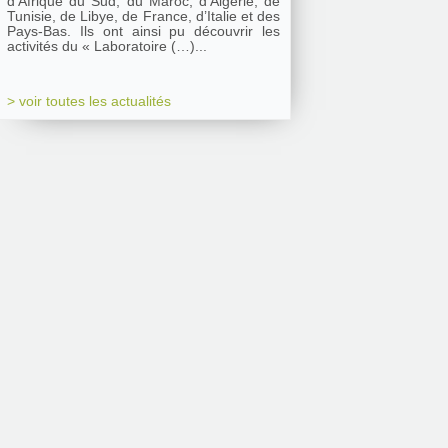
d’Afrique du Sud, du Maroc, d’Algérie, de
Tunisie, de Libye, de France, d’Italie et des
Pays-Bas. Ils ont ainsi pu découvrir les
activités du « Laboratoire (…)...
> voir toutes les actualités