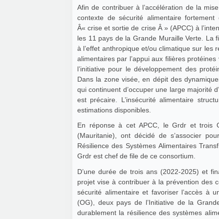
Afin de contribuer à l’accélération de la mis
contexte de sécurité alimentaire fortement
Â« crise et sortie de crise Â » (APCC) à l’inte
les 11 pays de la Grande Muraille Verte. La fi
à l’effet anthropique et/ou climatique sur les
alimentaires par l’appui aux filières protéin
l’initiative pour le développement des pro
Dans la zone visée, en dépit des dynamiques 
qui continuent d’occuper une large majorité d’a
est précaire. L’insécurité alimentaire stru
estimations disponibles.
En réponse à cet APCC, le Grdr et trois O
(Mauritanie), ont décidé de s’associer pou
Résilience des Systèmes Alimentaires Transf
Grdr est chef de file de ce consortium.
D’une durée de trois ans (2022-2025) et fin
projet vise à contribuer à la prévention des c
sécurité alimentaire et favoriser l’accès 
(OG), deux pays de l’Initiative de la Grande
durablement la résilience des systèmes alim