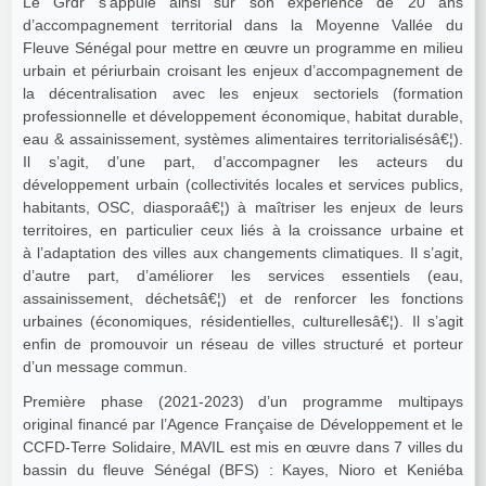
Le Grdr s’appuie ainsi sur son expérience de 20 ans
d’accompagnement territorial dans la Moyenne Vallée du
Fleuve Sénégal pour mettre en œuvre un programme en milieu
urbain et périurbain croisant les enjeux d’accompagnement de
la décentralisation avec les enjeux sectoriels (formation
professionnelle et développement économique, habitat durable,
eau & assainissement, systèmes alimentaires territorialisésâ€¦).
Il s’agit, d’une part, d’accompagner les acteurs du
développement urbain (collectivités locales et services publics,
habitants, OSC, diasporaâ€¦) à maîtriser les enjeux de leurs
territoires, en particulier ceux liés à la croissance urbaine et
à l’adaptation des villes aux changements climatiques. Il s’agit,
d’autre part, d’améliorer les services essentiels (eau,
assainissement, déchetsâ€¦) et de renforcer les fonctions
urbaines (économiques, résidentielles, culturellesâ€¦). Il s’agit
enfin de promouvoir un réseau de villes structuré et porteur
d’un message commun.
Première phase (2021-2023) d’un programme multipays
original financé par l’Agence Française de Développement et le
CCFD-Terre Solidaire, MAVIL est mis en œuvre dans 7 villes du
bassin du fleuve Sénégal (BFS) : Kayes, Nioro et Keniéba