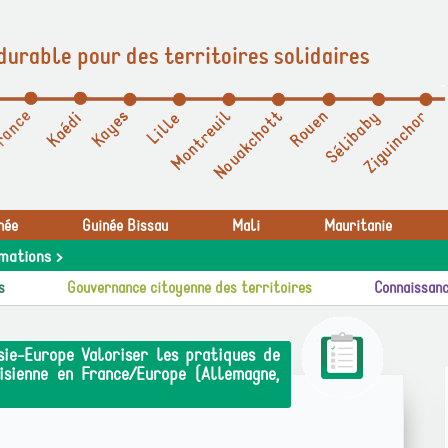
durable pour des territoires solidaires
née
Guinée Bissau
Mali
Mauritanie
mations >
s
Gouvernance citoyenne des territoires
Connaissanc
sie-Europe Valoriser les pratiques de
sienne en France/Europe (Allemagne,