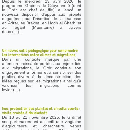
Depuis le mercredi 29 avril 2026, le
programme Graines de Citoyenneté (dont
le Grdr est chef de file) a lancé un
nouveau dispositif d’appui aux projets
engagées pour l’insertion de la jeunesse
en Adrar, au Brakna, en Hodh el Gharbi et
au Tagant (Mauritanie) à travers
deux (…)...
Un nouvel outil pédagogique pour comprendre
les interactions entre climat et migrations
Dans un contexte marqué par une
attention croissante portée aux enjeux liés
aux migrations, le Grdr continue son
engagement à former et à sensibiliser des
publics divers à la déconstruction des
idées reçues sur les migrations ainsi qu’à
valoriser les migrations comme
levier (…)...
Eau, protection des plantes et circuits courts :
visite croisée à Nouakchott
Du 18 au 21 novembre 2025, le Grdr et
ses partenaires ont accueilli une vingtaine
d’agriculteurs et chercheurs venus