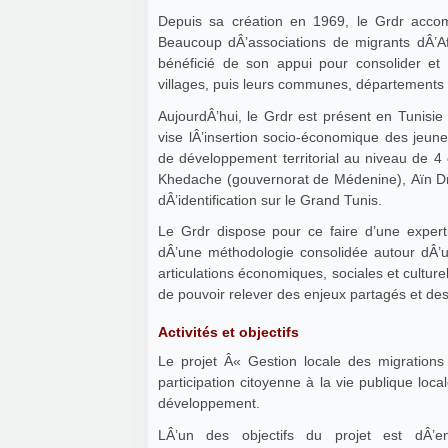
Depuis sa création en 1969, le Grdr accomp
Beaucoup dÂ’associations de migrants dÂ’Af
bénéficié de son appui pour consolider et mettre en place des projets de développement dans leurs
villages, puis leurs communes, départements e
AujourdÂ’hui, le Grdr est présent en Tunisie 
vise lÂ’insertion socio-économique des jeunes
de développement territorial au niveau de 4
Khedache (gouvernorat de Médenine), Aïn 
dÂ’identification sur le Grand Tunis.
Le Grdr dispose pour ce faire d’une expert
dÂ’une méthodologie consolidée autour dÂ’
articulations économiques, sociales et culturel
de pouvoir relever des enjeux partagés et de
Activités et objectifs
Le projet Â« Gestion locale des migrations Â » propose de soutenir et accompagner le p
participation citoyenne à la vie publique loc
développement.
LÂ’un des objectifs du projet est dÂ’en