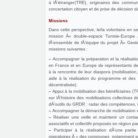
à lÂ’étranger(TRE), originaires des commun
concertation citoyen et de prise de décision 
Missions
Dans cette perspective, le/la volontaire en s
mission Â« double-espace Tunisie-Europe Â » et du c
lÂ’ensemble de lÂ’équipe du projet Â« Gesti
missions suivantes :
–
Accompagner la préparation et la réalisati
en France et en Europe de représentants de
à la rencontre de leur diaspora (mobilisation
aide à la réalisation du programme et des 
décentralisée).
–
Appui à la mobilisation des bénéficiaires (T
sur lÂ’histoire des mobilisations collectives d
dÂ’outils du GRDR : radar des compétences, b
–
Accompagner la démarche de mobilisation e
–
Réaliser une veille et maintenir un conta
associatifs et collectifs proposés en région pa
–
Participer à la réalisation dÂ’une partie
migratoires Â » des communes, notamment sur