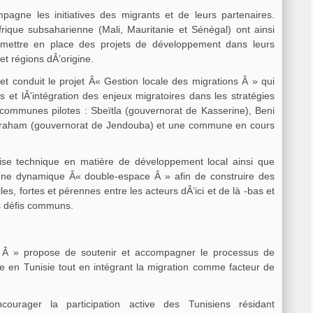
agne les initiatives des migrants et de leurs partenaires.
rique subsaharienne (Mali, Mauritanie et Sénégal) ont ainsi
t régions dÂ’origine.
et conduit le projet Â« Gestion locale des migrations Â » qui
 et lÂ’intégration des enjeux migratoires dans les stratégies
 communes pilotes : Sbeïtla (gouvernorat de Kasserine), Beni
Draham (gouvernorat de Jendouba) et une commune en cours
ise technique en matière de développement local ainsi que
une dynamique Â« double-espace Â » afin de construire des
les, fortes et pérennes entre les acteurs dÂ’ici et de là -bas et
s défis communs.
rocessus de
ale en Tunisie tout en intégrant la migration comme facteur de
courager la participation active des Tunisiens résidant