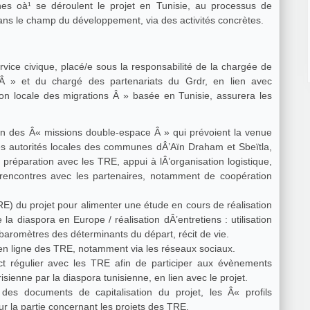
es oà¹ se déroulent le projet en Tunisie, au processus de
dans le champ du développement, via des activités concrètes.
ervice civique, placé/e sous la responsabilité de la chargée de
hargé des partenariats du Grdr, en lien avec
on locale des migrations Â » basée en Tunisie, assurera les
on des Â« missions double-espace Â » qui prévoient la venue
s autorités locales des communes dÂ’Aïn Draham et Sbeïtla,
, préparation avec les TRE, appui à lÂ’organisation logistique,
rencontres avec les partenaires, notamment de coopération
RE) du projet pour alimenter une étude en cours de réalisation
e la diaspora en Europe / réalisation dÂ’entretiens : utilisation
aromètres des déterminants du départ, récit de vie.
n ligne des TRE, notamment via les réseaux sociaux.
ct régulier avec les TRE afin de participer aux évènements
risienne par la diaspora tunisienne, en lien avec le projet.
 des documents de capitalisation du projet, les Â« profils
 la partie concernant les projets des TRE.