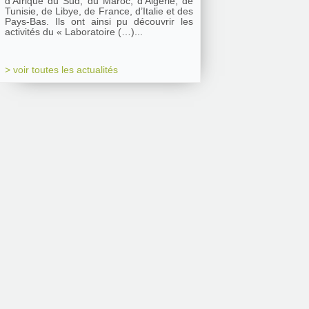
d’Afrique du Sud, du Maroc, d’Algérie, de
Tunisie, de Libye, de France, d’Italie et des
Pays-Bas. Ils ont ainsi pu découvrir les
activités du « Laboratoire (…)...
> voir toutes les actualités