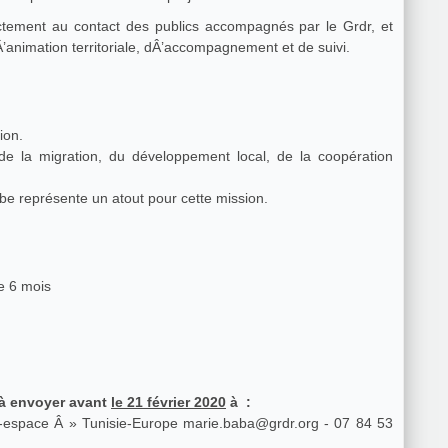
rectement au contact des publics accompagnés par le Grdr, et
sera amené/e à acquérir des compétences dÂ’animation territoriale, dÂ’accompagnement et de suivi.
tion.
 de la migration, du développement local, de la coopération
be représente un atout pour cette mission.
de 6 mois
 à envoyer avant
le 21 février 2020
à :
ce Â » Tunisie-Europe marie.baba@grdr.org - 07 84 53