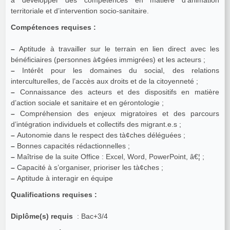
à développer des compétences en matière d’animation
territoriale et d’intervention socio-sanitaire.
Compétences requises :
–
Aptitude à travailler sur le terrain en lien direct avec les
bénéficiaires (personnes à¢gées immigrées) et les acteurs ;
–
Intérêt pour les domaines du social, des relations
interculturelles, de l’accès aux droits et de la citoyenneté ;
–
Connaissance des acteurs et des dispositifs en matière
d’action sociale et sanitaire et en gérontologie ;
–
Compréhension des enjeux migratoires et des parcours
d’intégration individuels et collectifs des migrant.e.s ;
–
Autonomie dans le respect des tà¢ches déléguées ;
–
Bonnes capacités rédactionnelles ;
–
Maîtrise de la suite Office : Excel, Word, PowerPoint, â€¦ ;
–
Capacité à s’organiser, prioriser les tà¢ches ;
–
Aptitude à interagir en équipe
Qualifications requises :
Diplôme(s) requis
: Bac+3/4