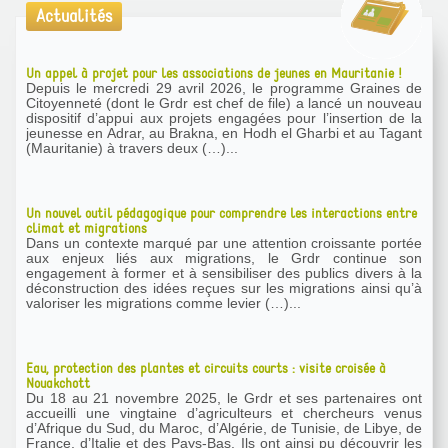
Actualités
Un appel à projet pour les associations de jeunes en Mauritanie !
Depuis le mercredi 29 avril 2026, le programme Graines de
Citoyenneté (dont le Grdr est chef de file) a lancé un nouveau
dispositif d’appui aux projets engagées pour l’insertion de la
jeunesse en Adrar, au Brakna, en Hodh el Gharbi et au Tagant
(Mauritanie) à travers deux (…)...
Un nouvel outil pédagogique pour comprendre les interactions entre
climat et migrations
Dans un contexte marqué par une attention croissante portée
aux enjeux liés aux migrations, le Grdr continue son
engagement à former et à sensibiliser des publics divers à la
déconstruction des idées reçues sur les migrations ainsi qu’à
valoriser les migrations comme levier (…)...
Eau, protection des plantes et circuits courts : visite croisée à
Nouakchott
Du 18 au 21 novembre 2025, le Grdr et ses partenaires ont
accueilli une vingtaine d’agriculteurs et chercheurs venus
d’Afrique du Sud, du Maroc, d’Algérie, de Tunisie, de Libye, de
France, d’Italie et des Pays-Bas. Ils ont ainsi pu découvrir les