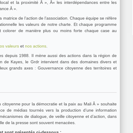
local et la proximité Â », Â« les interdépendances entre les
sance Â ».
la matrice de l’action de l’association. Chaque équipe se réfère
ationnelle les valeurs de notre charte. Et chaque programme
 et colorer de manière plus ou moins forte chaque case au
nos valeurs
et
nos actions
.
es depuis 1988. Il mène aussi des actions dans la région de
on de Kayes, le Grdr intervient dans des domaines divers et
deux grands axes : Gouvernance citoyenne des territoires et
la démocratie et la paix au Mali Â » souhaite
oduction d’une information
celle de la presse sont souvent menacées.
jet sont présentés ci-dessous :