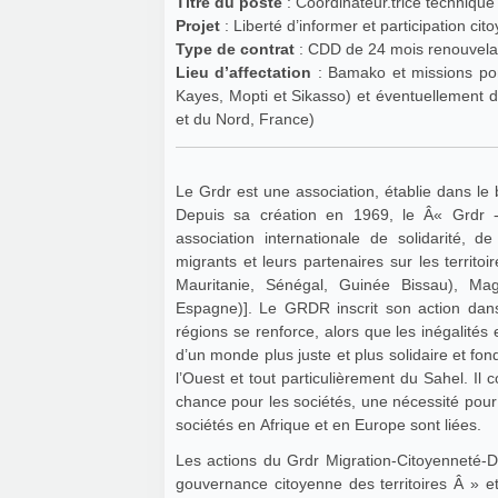
Titre du poste
: Coordinateur.trice technique
Projet
Type de contrat
: CDD de 24 mois renouvela
Lieu d’affectation
: Bamako et missions ponctuelles dans les zones d’intervention du projet (régions de
Kayes, Mopti et Sikasso) et éventuellement dans les autres pays d’intervention du Grdr (Afrique de l’ouest
et du Nord, France)
Le Grdr est une association, établie dans le
Depuis sa création en 1969, le Â« Grdr 
association internationale de solidarité, d
migrants et leurs partenaires sur les territoi
Mauritanie, Sénégal, Guinée Bissau), Magh
Espagne)]. Le GRDR inscrit son action dans
régions se renforce, alors que les inégalités 
d’un monde plus juste et plus solidaire et fond
l’Ouest et tout particulièrement du Sahel. I
chance pour les sociétés, une nécessité pou
sociétés en Afrique et en Europe sont liées.
Les actions du Grdr Migration-Citoyenneté-D
gouvernance citoyenne des territoires Â » et