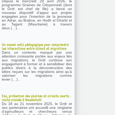
Depuis le mercredi 29 avril 2026, le
programme Graines de Citoyenneté (dont
le Grdr est chef de file) a lancé un
nouveau dispositif d’appui aux projets
engagées pour l’insertion de la jeunesse
en Adrar, au Brakna, en Hodh el Gharbi et
au Tagant (Mauritanie) à travers
deux (…)...
Un nouvel outil pédagogique pour comprendre
les interactions entre climat et migrations
Dans un contexte marqué par une
attention croissante portée aux enjeux liés
aux migrations, le Grdr continue son
engagement à former et à sensibiliser des
publics divers à la déconstruction des
idées reçues sur les migrations ainsi qu’à
valoriser les migrations comme
levier (…)...
Eau, protection des plantes et circuits courts :
visite croisée à Nouakchott
Du 18 au 21 novembre 2025, le Grdr et
ses partenaires ont accueilli une vingtaine
d’agriculteurs et chercheurs venus