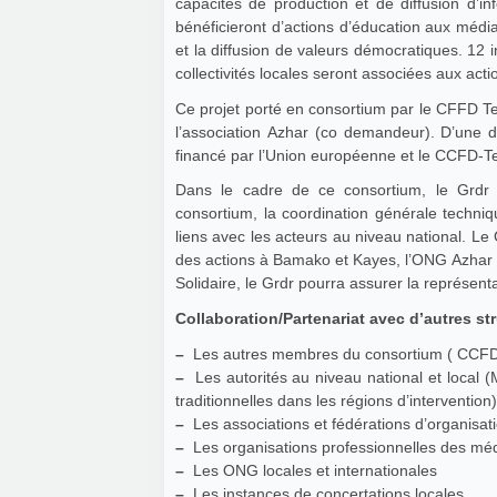
capacités de production et de diffusion d’i
bénéficieront d’actions d’éducation aux média
et la diffusion de valeurs démocratiques. 12 
collectivités locales seront associées aux acti
Ce projet porté en consortium par le CFFD Ter
l’association Azhar (co demandeur). D’une dur
financé par l’Union européenne et le CCFD-Ter
Dans le cadre de ce consortium, le Grdr 
consortium, la coordination générale techniqu
liens avec les acteurs au niveau national. Le
des actions à Bamako et Kayes, l’ONG Azhar 
Solidaire, le Grdr pourra assurer la représ
Collaboration/Partenariat avec d’autres str
–
Les autres membres du consortium ( CCFD
–
Les autorités au niveau national et local (M
traditionnelles dans les régions d’intervention
–
Les associations et fédérations d’organisatio
–
Les organisations professionnelles des méd
–
Les ONG locales et internationales
–
Les instances de concertations locales