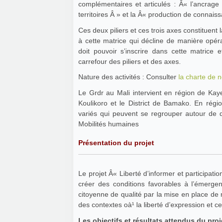
complémentaires et articulés : Â« l’ancrage 
territoires Â » et la Â« production de connais
Ces deux piliers et ces trois axes constituent 
à cette matrice qui décline de manière opér
doit pouvoir s’inscrire dans cette matrice
carrefour des piliers et des axes.
Nature des activités : Consulter
la charte de 
Le Grdr au Mali intervient en région de Kay
Koulikoro et le District de Bamako. En régi
variés qui peuvent se regrouper autour de 
Mobilités humaines
Présentation du projet
Le projet Â« Liberté d’informer et participation citoyenne pour 
créer des conditions favorables à l’émergence de médias tournés vers la pr
citoyenne de qualité par la mise en place de mécanismes de dialogue, de veille citoyenne et d’action, dans
des contextes oà¹ la liberté d’expression et 
Les objectifs et résultats attendus du pro