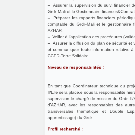
–
Assurer la supervision du suivi financier d
Grdr-Mali et le Gestionnaire finances&Contr
–
Préparer les rapports financiers périodique
comptable du Grdr-Mali et le gestionnaire finances&Contrats basé à Dakar et l’Administrateur/Finances
AZHAR.
–
Veiller à l’application des procédures (valid
–
Assurer la diffusion du plan de sécurité et 
et communiquer toute information relative à
CCFD-Terre Solidaire.
Niveau de responsabilités :
En tant que Coordinateur technique du projet 
Il/Elle sera placé.e sous la responsabilité hi
supervision le chargé de mission du Grdr. Il/
d’AZHAR, avec les responsables des autres programmes du Grdr au Mali ainsi qu’avec les équipes
transversales thématique et Double Espa
apprentissage) du Grdr.
Profil recherché :