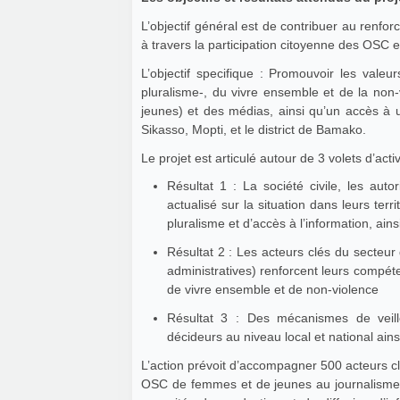
L’objectif général est de contribuer au renforcement de la démocratie, de l’Etat de Droit et à la paix au Mali
à travers la participation citoyenne des OSC e
L’objectif specifique : Promouvoir les valeu
pluralisme-, du vivre ensemble et de la non
jeunes) et des médias, ainsi qu’un accès à un
Sikasso, Mopti, et le district de Bamako.
Le projet est articulé autour de 3 volets d’acti
Résultat 1 : La société civile, les auto
actualisé sur la situation dans leurs terr
pluralisme et d’accès à l’information, ai
Résultat 2 : Les acteurs clés du secteur
administratives) renforcent leurs compéte
de vivre ensemble et de non-violence
Résultat 3 : Des mécanismes de veille
décideurs au niveau local et national ains
L’action prévoit d’accompagner 500 acteurs clés 
OSC de femmes et de jeunes au journalisme c