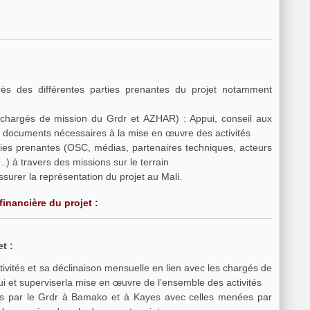
s des différentes parties prenantes du projet notamment
(chargés de mission du Grdr et AZHAR) : Appui, conseil aux
es documents nécessaires à la mise en œuvre des activités
s prenantes (OSC, médias, partenaires techniques, acteurs
...) à travers des missions sur le terrain
 délégation du CCFD- Terre Solidaire, assurer la représentation du projet au Mali.
financière du projet :
t :
tivités et sa déclinaison mensuelle en lien avec les chargés de
ui et superviserla mise en œuvre de l’ensemble des activités
o et à Kayes avec celles menées par