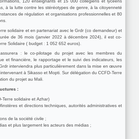
nformations, 120 enseignants et 15 000 collégiens et lycéens
s, à la lutte contre les stéréotypes de genre, à la citoyenneté
instances de régulation et organisations professionnelles et 80
ons.
re solidaire et en partenariat avec le Grdr (co demandeur) et
ée de 36 mois (janvier 2022 à décembre 2024), il est co-
re Solidaire ( budget : 1 052 652 euros).
assurera : le co-pilotage du projet avec les membres du
e et financière, le rapportage et le suivi des indicateurs, les
 Grdr interviendra plus particulièrement dans la mise en œuvre
intervenant à Sikasso et Mopti. Sur délégation du CCFD-Terre
entation du projet au Mali.
uctures :
-Terre solidaire et Azhar)
instères et directions techniques, autorités administratives et
)
ns de la société civile ;
ias et plus largement les acteurs des médias ;