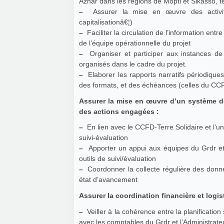
Azhar dans les régions de Mopti et Sikasso, 
–
Assurer la mise en œuvre des activités
capitalisationâ€¦)
–
Faciliter la circulation de l’information ent
de l’équipe opérationnelle du projet
–
Organiser et participer aux instances de 
organisés dans le cadre du projet.
–
Elaborer les rapports narratifs périodiques consolidés ( activités du Grdr et de Azhar) , dans le respect
des formats, et des échéances (celles du CCFD
Assurer la mise en œuvre d’un système de s
des actions engagées :
–
En lien avec le CCFD-Terre Solidaire et l’uni
suivi-évaluation
–
Apporter un appui aux équipes du Grdr et
outils de suivi/évaluation
–
Coordonner la collecte régulière des donnée
état d’avancement
Assurer la coordination financière et logis
–
Veiller à la cohérence entre la planification
avec les comptables du Grdr et l’Administrat