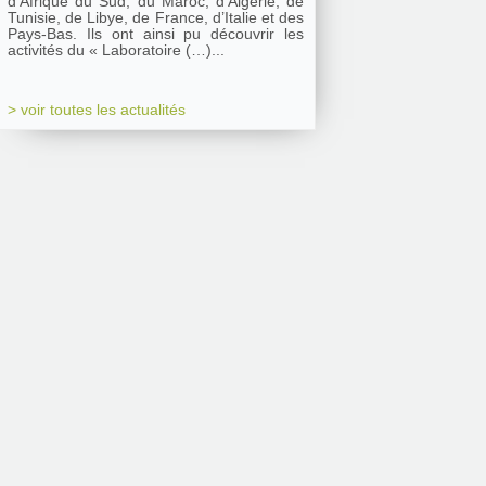
d’Afrique du Sud, du Maroc, d’Algérie, de
Tunisie, de Libye, de France, d’Italie et des
Pays-Bas. Ils ont ainsi pu découvrir les
activités du « Laboratoire (…)...
> voir toutes les actualités