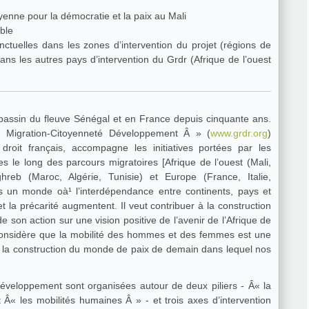
: Liberté d’informer et participation citoyenne pour la démocratie et la paix au Mali
ble
 bassin du fleuve Sénégal et en France depuis cinquante ans.
- Migration-Citoyenneté Développement Â » (
www.grdr.org
)
e droit français, accompagne les initiatives portées par les
res le long des parcours migratoires [Afrique de l’ouest (Mali,
reb (Maroc, Algérie, Tunisie) et Europe (France, Italie,
 un monde oà¹ l’interdépendance entre continents, pays et
et la précarité augmentent. Il veut contribuer à la construction
e son action sur une vision positive de l’avenir de l’Afrique de
l considère que la mobilité des hommes et des femmes est une
r la construction du monde de paix de demain dans lequel nos
éveloppement sont organisées autour de deux piliers - Â« la
 Â« les mobilités humaines Â » - et trois axes d’intervention