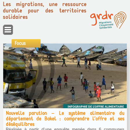
Les migrations, une ressource
durable pour des territoires
solidaires
Panneau de gestion des cookies
Focus
Nouvelle parution : "Intensification durable du
maraîchage à Kayes : retours d’expériences du Grdr"
Cedocument analyse les conditions d’intensification agro-
écologique du maraichage irrigué dans la périphérie de la ville