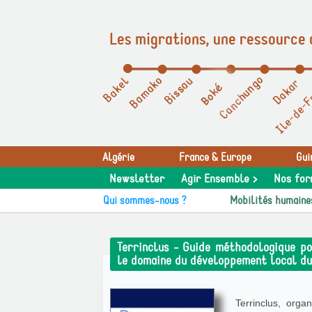
Les migrations, une ressource 
Panneau de gestion des cookies
Algérie
France & Europe
Gui
Newsletter
Agir Ensemble >
Nos for
Qui sommes-nous ?
Mobilités humaine
Terrinclus - Guide méthodologique po
le domaine du développement local dur
Terrinclus, org