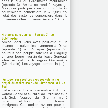
dans le sud du Guidimakha mauritanien
(épisode 3), Amina se rend à Kayes au
Mali pour participer à un forum sur la Â«
souveraineté semencière Â ». Quel est
l’état des systèmes semenciers dans la
moyenne vallée du fleuve Sénégal ? (…)...
Histoires sahéliennes - Episode 3 : Le
Guidimakha
Amina, dont vous avez peut-être eu la
chance de suivre les aventures à Dakar
(épisode 1) et Rufisque (épisode 2),
poursuit son périple sahélien à Diaguilly,
un gros bourg riverain du fleuve Sénégal,
situé au sud de la région Guidimakha
(Mauritanie). Les voyages forment la (…)...
Partager ses recettes avec ses voisins : un
projet du centre social de l’Arbrisseau à Lille-
Sud
Entre septembre et décembre 2019, au
Centre Social et Culturel de l’Arbrisseau à
Lille-Sud, l’équipe du Grdr a mené
plusieurs ateliers auprès de femmes
immigrées. Ces ateliers avaient pour but