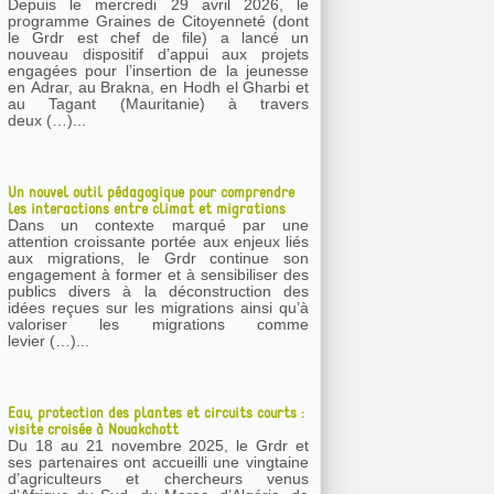
Depuis le mercredi 29 avril 2026, le
programme Graines de Citoyenneté (dont
le Grdr est chef de file) a lancé un
nouveau dispositif d’appui aux projets
engagées pour l’insertion de la jeunesse
en Adrar, au Brakna, en Hodh el Gharbi et
au Tagant (Mauritanie) à travers
deux (…)...
Un nouvel outil pédagogique pour comprendre
les interactions entre climat et migrations
Dans un contexte marqué par une
attention croissante portée aux enjeux liés
aux migrations, le Grdr continue son
engagement à former et à sensibiliser des
publics divers à la déconstruction des
idées reçues sur les migrations ainsi qu’à
valoriser les migrations comme
levier (…)...
Eau, protection des plantes et circuits courts :
visite croisée à Nouakchott
Du 18 au 21 novembre 2025, le Grdr et
ses partenaires ont accueilli une vingtaine
d’agriculteurs et chercheurs venus