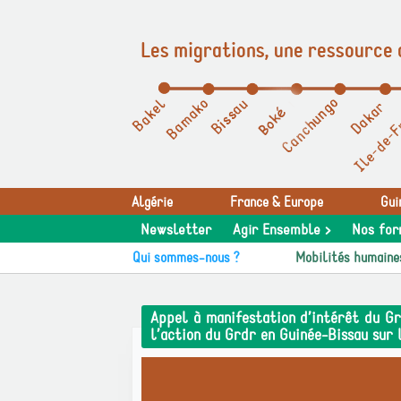
Les migrations, une ressource 
Panneau de gestion des cookies
Algérie
France & Europe
Gui
Newsletter
Agir Ensemble >
Nos for
Qui sommes-nous ?
Mobilités humaine
Appel à manifestation d’intérêt du Gr
l’action du Grdr en Guinée-Bissau sur 