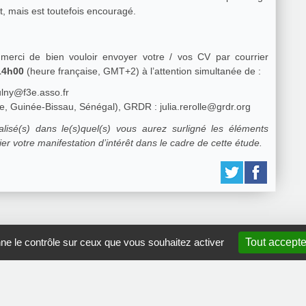
êt, mais est toutefois encouragé.
, merci de bien vouloir envoyer votre / vos CV par courrier
 14h00
(heure française, GMT+2) à l’attention simultanée de :
ulny@f3e.asso.fr
e, Guinée-Bissau, Sénégal), GRDR : julia.rerolle@grdr.org
isé(s) dans le(s)quel(s) vous aurez surligné les éléments
er votre manifestation d’intérêt dans le cadre de cette étude.
nne le contrôle sur ceux que vous souhaitez activer
Tout accepte
GRDR Copyright 2010 |
RSS
|
Plan du site
|