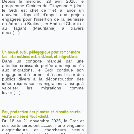
Depuis le mercredi 29 avril 2026, le
programme Graines de Citoyenneté (dont
le Grdr est chef de file) a lancé un
nouveau dispositif d’appui aux projets
engagées pour l’insertion de la jeunesse
en Adrar, au Brakna, en Hodh el Gharbi et
au Tagant (Mauritanie) à travers
deux (…)...
Un nouvel outil pédagogique pour comprendre
les interactions entre climat et migrations
Dans un contexte marqué par une
attention croissante portée aux enjeux liés
aux migrations, le Grdr continue son
engagement à former et à sensibiliser des
publics divers à la déconstruction des
idées reçues sur les migrations ainsi qu’à
valoriser les migrations comme
levier (…)...
Eau, protection des plantes et circuits courts :
visite croisée à Nouakchott
Du 18 au 21 novembre 2025, le Grdr et
ses partenaires ont accueilli une vingtaine
d’agriculteurs et chercheurs venus