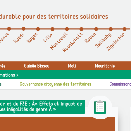
durable pour des territoires solidaires
née
Guinée Bissau
Mali
Mauritanie
mations >
s
Gouvernance citoyenne des territoires
Connaissanc
dr et du F3E : Â« Effets et impact de
les inégalités de genre Â »