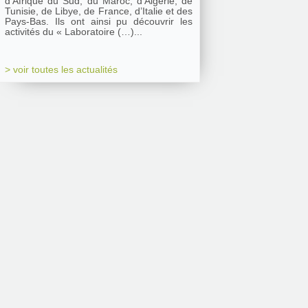
d’Afrique du Sud, du Maroc, d’Algérie, de
Tunisie, de Libye, de France, d’Italie et des
Pays-Bas. Ils ont ainsi pu découvrir les
activités du « Laboratoire (…)...
> voir toutes les actualités