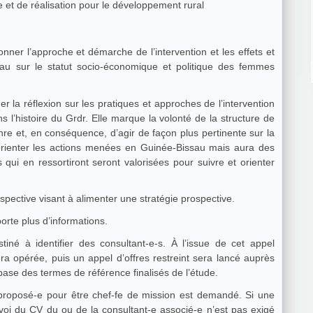
et de réalisation pour le développement rural
onner l’approche et démarche de l’intervention et les effets et
au sur le statut socio-économique et politique des femmes
r la réflexion sur les pratiques et approches de l’intervention
s l’histoire du Grdr. Elle marque la volonté de la structure de
re et, en conséquence, d’agir de façon plus pertinente sur la
à orienter les actions menées en Guinée-Bissau mais aura des
 qui en ressortiront seront valorisées pour suivre et orienter
ospective visant à alimenter une stratégie prospective.
rte plus d’informations.
tiné à identifier des consultant-e-s. À l’issue de cet appel
era opérée, puis un appel d’offres restreint sera lancé auprès
base des termes de référence finalisés de l’étude.
 proposé-e pour être chef-fe de mission est demandé. Si une
nvoi du CV du ou de la consultant-e associé-e n’est pas exigé