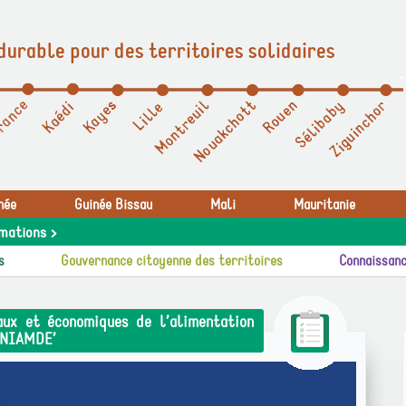
durable pour des territoires solidaires
née
Guinée Bissau
Mali
Mauritanie
mations >
s
Gouvernance citoyenne des territoires
Connaissanc
aux et économiques de l’alimentation
t NIAMDE’