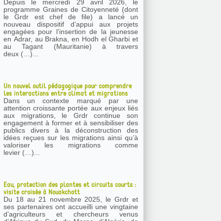
Depuis le mercredi 29 avril 2026, le
programme Graines de Citoyenneté (dont
le Grdr est chef de file) a lancé un
nouveau dispositif d’appui aux projets
engagées pour l’insertion de la jeunesse
en Adrar, au Brakna, en Hodh el Gharbi et
au Tagant (Mauritanie) à travers
deux (…)...
Un nouvel outil pédagogique pour comprendre
les interactions entre climat et migrations
Dans un contexte marqué par une
attention croissante portée aux enjeux liés
aux migrations, le Grdr continue son
engagement à former et à sensibiliser des
publics divers à la déconstruction des
idées reçues sur les migrations ainsi qu’à
valoriser les migrations comme
levier (…)...
Eau, protection des plantes et circuits courts :
visite croisée à Nouakchott
Du 18 au 21 novembre 2025, le Grdr et
ses partenaires ont accueilli une vingtaine
d’agriculteurs et chercheurs venus