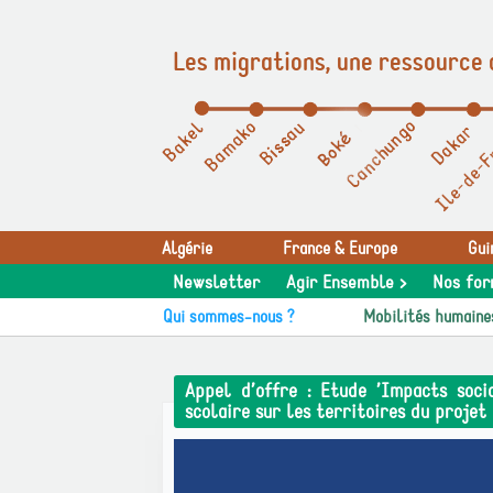
Les migrations, une ressource 
Panneau de gestion des cookies
Algérie
France & Europe
Gui
Newsletter
Agir Ensemble >
Nos for
Qui sommes-nous ?
Mobilités humaine
Appel d’offre : Etude ’Impacts soci
scolaire sur les territoires du proje