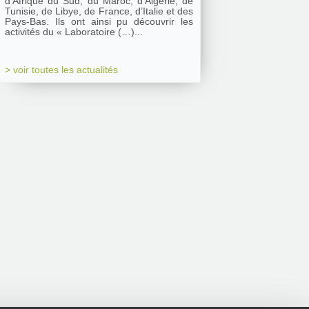
d’Afrique du Sud, du Maroc, d’Algérie, de
Tunisie, de Libye, de France, d’Italie et des
Pays-Bas. Ils ont ainsi pu découvrir les
activités du « Laboratoire (…)...
> voir toutes les actualités