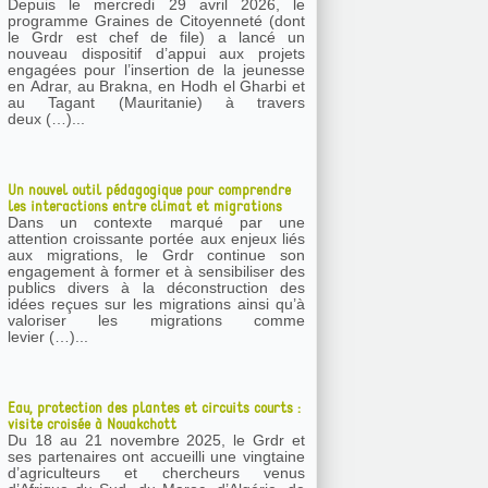
Depuis le mercredi 29 avril 2026, le
programme Graines de Citoyenneté (dont
le Grdr est chef de file) a lancé un
nouveau dispositif d’appui aux projets
engagées pour l’insertion de la jeunesse
en Adrar, au Brakna, en Hodh el Gharbi et
au Tagant (Mauritanie) à travers
deux (…)...
Un nouvel outil pédagogique pour comprendre
les interactions entre climat et migrations
Dans un contexte marqué par une
attention croissante portée aux enjeux liés
aux migrations, le Grdr continue son
engagement à former et à sensibiliser des
publics divers à la déconstruction des
idées reçues sur les migrations ainsi qu’à
valoriser les migrations comme
levier (…)...
Eau, protection des plantes et circuits courts :
visite croisée à Nouakchott
Du 18 au 21 novembre 2025, le Grdr et
ses partenaires ont accueilli une vingtaine
d’agriculteurs et chercheurs venus