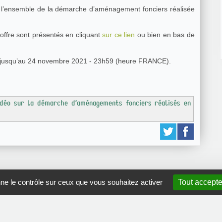
a l’ensemble de la démarche d’aménagement fonciers réalisée
offre sont présentés en cliquant
sur ce lien
ou bien en bas de
e jusqu’au 24 novembre 2021 - 23h59 (heure FRANCE).
vidéo sur la démarche d’aménagements fonciers réalisés en
nne le contrôle sur ceux que vous souhaitez activer
Tout accepte
GRDR Copyright 2010 |
RSS
|
Plan du site
|