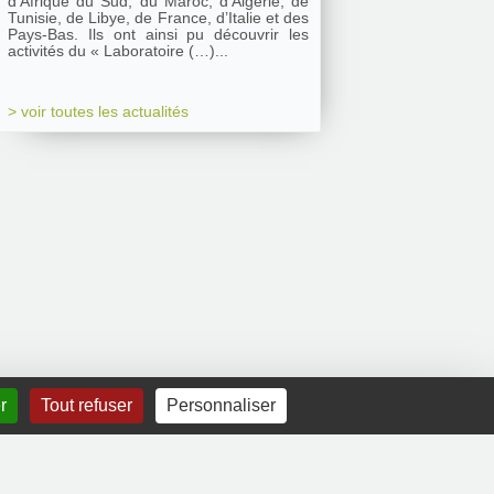
d’Afrique du Sud, du Maroc, d’Algérie, de
Tunisie, de Libye, de France, d’Italie et des
Pays-Bas. Ils ont ainsi pu découvrir les
activités du « Laboratoire (…)...
> voir toutes les actualités
r
Tout refuser
Personnaliser
Mentions légales
|
Contact