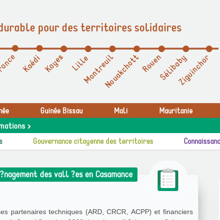
durable pour des territoires solidaires
née
Guinée Bissau
Mali
Mauritanie
mations >
s
Gouvernance citoyenne des territoires
Connaissanc
m ?nagement des vall ?es en Casamance
es partenaires techniques (ARD, CRCR, ACPP) et financiers