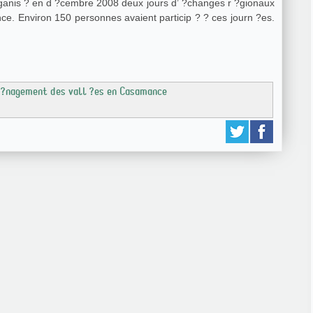
anis ? en d ?cembre 2008 deux jours d’ ?changes r ?gionaux
e. Environ 150 personnes avaient particip ? ? ces journ ?es.
am ?nagement des vall ?es en Casamance