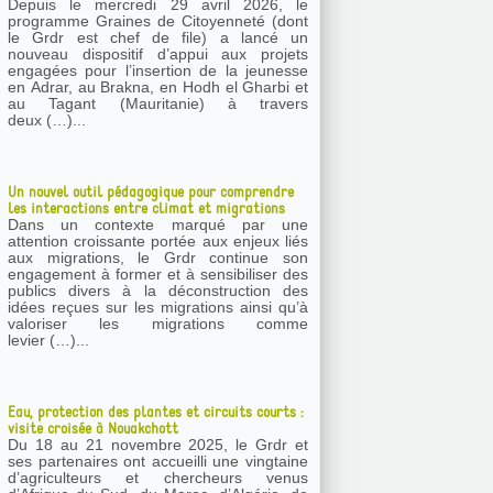
Depuis le mercredi 29 avril 2026, le
programme Graines de Citoyenneté (dont
le Grdr est chef de file) a lancé un
nouveau dispositif d’appui aux projets
engagées pour l’insertion de la jeunesse
en Adrar, au Brakna, en Hodh el Gharbi et
au Tagant (Mauritanie) à travers
deux (…)...
Un nouvel outil pédagogique pour comprendre
les interactions entre climat et migrations
Dans un contexte marqué par une
attention croissante portée aux enjeux liés
aux migrations, le Grdr continue son
engagement à former et à sensibiliser des
publics divers à la déconstruction des
idées reçues sur les migrations ainsi qu’à
valoriser les migrations comme
levier (…)...
Eau, protection des plantes et circuits courts :
visite croisée à Nouakchott
Du 18 au 21 novembre 2025, le Grdr et
ses partenaires ont accueilli une vingtaine
d’agriculteurs et chercheurs venus