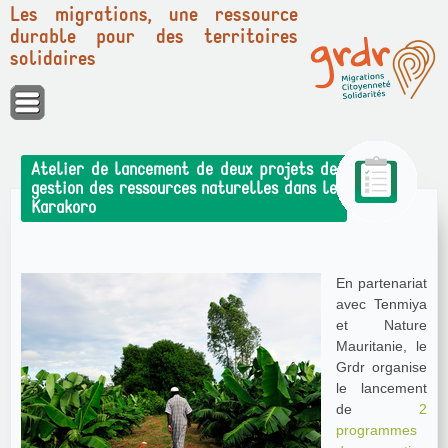
Les migrations, une ressource
durable pour des territoires
solidaires
Panneau de gestion des cookies
Atelier de lancement de deux projets de
gestion des ressources naturelles dans le
Karakoro
En partenariat
avec Tenmiya
et Nature
Mauritanie, le
Grdr organise
le lancement
de
2
programmes