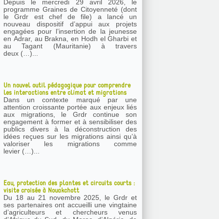
Depuis le mercredi 29 avril 2026, le
programme Graines de Citoyenneté (dont
le Grdr est chef de file) a lancé un
nouveau dispositif d’appui aux projets
engagées pour l’insertion de la jeunesse
en Adrar, au Brakna, en Hodh el Gharbi et
au Tagant (Mauritanie) à travers
deux (…)...
Un nouvel outil pédagogique pour comprendre
les interactions entre climat et migrations
Dans un contexte marqué par une
attention croissante portée aux enjeux liés
aux migrations, le Grdr continue son
engagement à former et à sensibiliser des
publics divers à la déconstruction des
idées reçues sur les migrations ainsi qu’à
valoriser les migrations comme
levier (…)...
Eau, protection des plantes et circuits courts :
visite croisée à Nouakchott
Du 18 au 21 novembre 2025, le Grdr et
ses partenaires ont accueilli une vingtaine
d’agriculteurs et chercheurs venus