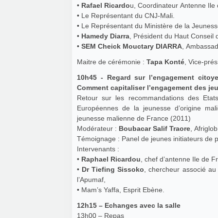
•
Rafael Ricardo
u, Coordinateur Antenne Il
• Le Représentant du CNJ-Mali.
• Le Représentant du Ministère de la Jeuness
•
Hamedy Diarra
, Président du Haut Conseil
•
SEM Cheick Mouctary DIARRA
, Ambassad
Maitre de cérémonie :
Tapa Konté
, Vice-pré
10h45 - Regard sur l’engagement citoye
Comment capitaliser l’engagement des je
Retour sur les recommandations des Etat
Européennes de la jeunesse d’origine mali
jeunesse malienne de France (2011)
Modérateur :
Boubacar Salif Traore
, Afriglob
Témoignage : Panel de jeunes initiateurs de p
Intervenants :
•
Raphael Ricardou
, chef d’antenne Ile de
•
Dr Tiefing Sissoko
, chercheur associé au
l’Apumaf,
• Mam’s Yaffa, Esprit Ebène.
12h15 – Echanges avec la salle
13h00 – Repas