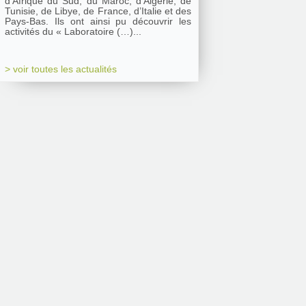
d’Afrique du Sud, du Maroc, d’Algérie, de
Tunisie, de Libye, de France, d’Italie et des
Pays-Bas. Ils ont ainsi pu découvrir les
activités du « Laboratoire (…)...
> voir toutes les actualités