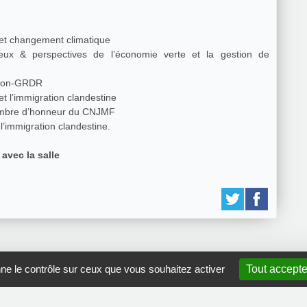
et changement climatique
jeux & perspectives de l’économie verte et la gestion de
sion-GRDR
: Jeunesse malienne de France et l’immigration clandestine
mbre d’honneur du CNJMF
l’immigration clandestine.
avec la salle
nne le contrôle sur ceux que vous souhaitez activer
Tout accepte
GRDR Copyright 2010 |
RSS
|
Plan du site
|