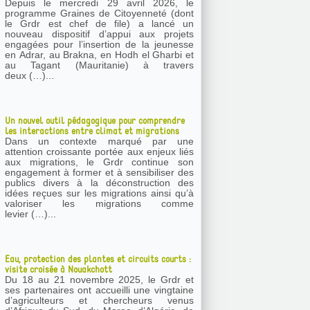
Depuis le mercredi 29 avril 2026, le
programme Graines de Citoyenneté (dont
le Grdr est chef de file) a lancé un
nouveau dispositif d’appui aux projets
engagées pour l’insertion de la jeunesse
en Adrar, au Brakna, en Hodh el Gharbi et
au Tagant (Mauritanie) à travers
deux (…)...
Un nouvel outil pédagogique pour comprendre
les interactions entre climat et migrations
Dans un contexte marqué par une
attention croissante portée aux enjeux liés
aux migrations, le Grdr continue son
engagement à former et à sensibiliser des
publics divers à la déconstruction des
idées reçues sur les migrations ainsi qu’à
valoriser les migrations comme
levier (…)...
Eau, protection des plantes et circuits courts :
visite croisée à Nouakchott
Du 18 au 21 novembre 2025, le Grdr et
ses partenaires ont accueilli une vingtaine
d’agriculteurs et chercheurs venus