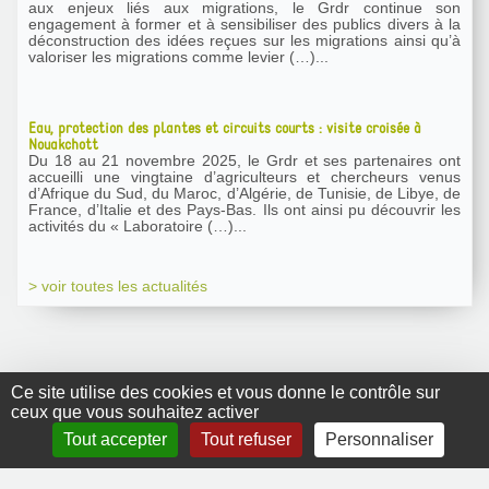
aux enjeux liés aux migrations, le Grdr continue son
engagement à former et à sensibiliser des publics divers à la
déconstruction des idées reçues sur les migrations ainsi qu’à
valoriser les migrations comme levier (…)...
Eau, protection des plantes et circuits courts : visite croisée à
Nouakchott
Du 18 au 21 novembre 2025, le Grdr et ses partenaires ont
accueilli une vingtaine d’agriculteurs et chercheurs venus
d’Afrique du Sud, du Maroc, d’Algérie, de Tunisie, de Libye, de
France, d’Italie et des Pays-Bas. Ils ont ainsi pu découvrir les
activités du « Laboratoire (…)...
> voir toutes les actualités
Ce site utilise des cookies et vous donne le contrôle sur
ceux que vous souhaitez activer
GRDR Copyright
Tout accepter
Tout refuser
Personnaliser
2010 |
RSS
|
Plan du site
|
Mentions légales
|
Contact