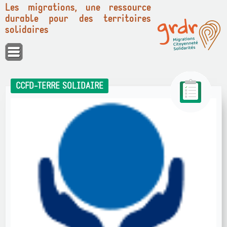
Les migrations, une ressource
durable pour des territoires
solidaires
Panneau de gestion des cookies
CCFD-TERRE SOLIDAIRE