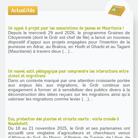
Actualités
Un appel à projet pour les associations de jeunes en Mauritanie !
Depuis le mercredi 29 avril 2026, le programme Graines de
Citoyenneté (dont le Grdr est chef de file) a lancé un nouveau
dispositif d’appui aux projets engagées pour l’insertion de la
jeunesse en Adrar, au Brakna, en Hodh el Gharbi et au Tagant
(Mauritanie) à travers deux (…)...
Un nouvel outil pédagogique pour comprendre les interactions entre
climat et migrations
Dans un contexte marqué par une attention croissante portée
aux enjeux liés aux migrations, le Grdr continue son
engagement à former et à sensibiliser des publics divers à la
déconstruction des idées reçues sur les migrations ainsi qu’à
valoriser les migrations comme levier (…)...
Eau, protection des plantes et circuits courts : visite croisée à
Nouakchott
Du 18 au 21 novembre 2025, le Grdr et ses partenaires ont
accueilli une vingtaine d’agriculteurs et chercheurs venus
d’Afrique du Sud, du Maroc, d’Algérie, de Tunisie, de Libye, de