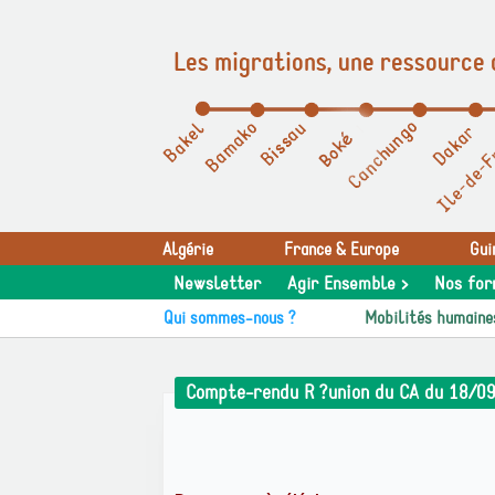
Les migrations, une ressource 
Panneau de gestion des cookies
Algérie
France & Europe
Gui
Newsletter
Agir Ensemble >
Nos for
Qui sommes-nous ?
Mobilités humaine
Compte-rendu R ?union du CA du 18/0