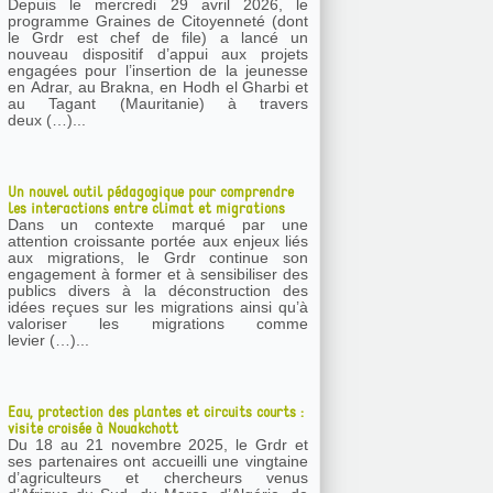
Depuis le mercredi 29 avril 2026, le
programme Graines de Citoyenneté (dont
le Grdr est chef de file) a lancé un
nouveau dispositif d’appui aux projets
engagées pour l’insertion de la jeunesse
en Adrar, au Brakna, en Hodh el Gharbi et
au Tagant (Mauritanie) à travers
deux (…)...
Un nouvel outil pédagogique pour comprendre
les interactions entre climat et migrations
Dans un contexte marqué par une
attention croissante portée aux enjeux liés
aux migrations, le Grdr continue son
engagement à former et à sensibiliser des
publics divers à la déconstruction des
idées reçues sur les migrations ainsi qu’à
valoriser les migrations comme
levier (…)...
Eau, protection des plantes et circuits courts :
visite croisée à Nouakchott
Du 18 au 21 novembre 2025, le Grdr et
ses partenaires ont accueilli une vingtaine
d’agriculteurs et chercheurs venus