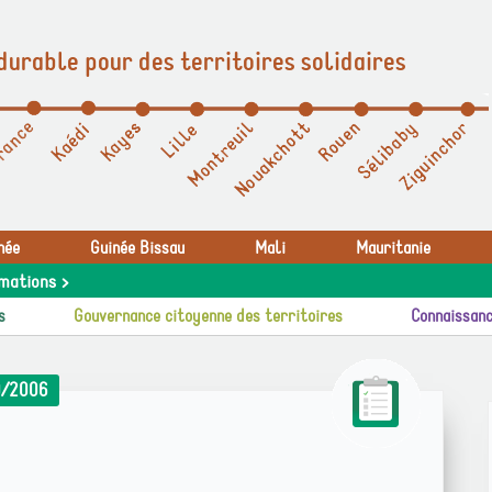
durable pour des territoires solidaires
née
Guinée Bissau
Mali
Mauritanie
mations >
s
Gouvernance citoyenne des territoires
Connaissanc
9/2006