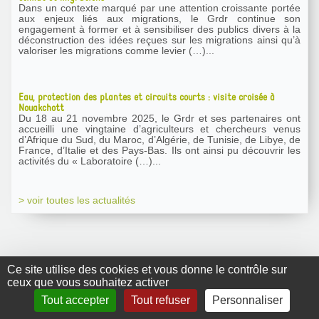
Dans un contexte marqué par une attention croissante portée
aux enjeux liés aux migrations, le Grdr continue son
engagement à former et à sensibiliser des publics divers à la
déconstruction des idées reçues sur les migrations ainsi qu’à
valoriser les migrations comme levier (…)...
Eau, protection des plantes et circuits courts : visite croisée à
Nouakchott
Du 18 au 21 novembre 2025, le Grdr et ses partenaires ont
accueilli une vingtaine d’agriculteurs et chercheurs venus
d’Afrique du Sud, du Maroc, d’Algérie, de Tunisie, de Libye, de
France, d’Italie et des Pays-Bas. Ils ont ainsi pu découvrir les
activités du « Laboratoire (…)...
> voir toutes les actualités
Ce site utilise des cookies et vous donne le contrôle sur
ceux que vous souhaitez activer
GRDR Copyright
Tout accepter
Tout refuser
Personnaliser
2010 |
RSS
|
Plan du site
|
Mentions légales
|
Contact