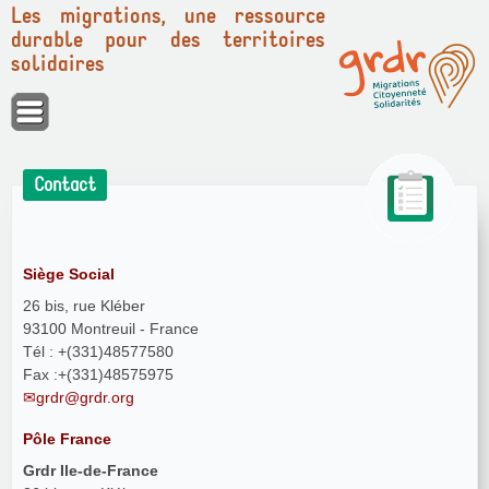
Les migrations, une ressource
durable pour des territoires
solidaires
Panneau de gestion des cookies
Contact
Siège Social
26 bis, rue Kléber
93100 Montreuil - France
Tél : +(331)48577580
Fax :+(331)48575975
grdr@grdr.org
Pôle France
Grdr Ile-de-France