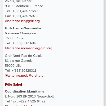
26 bis, rue Kléber
93100 Montreuil - France
Tél : +(331)48577580
Fax :+(331)48575975
antenne.idf@grdr.org
Grdr Haute-Normandie
6 avenue Champlain
76000 Rouen
Tél : +(332)35616049
antenne.normandie@grdr.org
Grdr Nord-Pas-de-Calais
81 bis rue Gantois
59000 LIlle
Tél :+(333)20428311
antenne.npdc@grdr.org
Pôle Sahel
Coordination Mauritanie
E Nord 163 BP 2013 Nouakchott
Tél /fax : +222 4 525 64 92