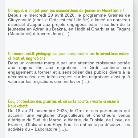
Un appel à projet pour les associations de jeunes en Mauritanie !
Depuis le mercredi 29 avril 2026, le programme Graines de
Citoyenneté (dont le Grdr est chef de file) a lancé un nouveau
dispositif d’appui aux projets engagées pour l’insertion de la
jeunesse en Adrar, au Brakna, en Hodh el Gharbi et au Tagant
(Mauritanie) à travers deux (…)...
Un nouvel outil pédagogique pour comprendre les interactions entre
climat et migrations
Dans un contexte marqué par une attention croissante portée
aux enjeux liés aux migrations, le Grdr continue son
engagement à former et à sensibiliser des publics divers à la
déconstruction des idées reçues sur les migrations ainsi qu’à
valoriser les migrations comme levier (…)...
Eau, protection des plantes et circuits courts : visite croisée à
Nouakchott
Du 18 au 21 novembre 2025, le Grdr et ses partenaires ont
accueilli une vingtaine d’agriculteurs et chercheurs venus
d’Afrique du Sud, du Maroc, d’Algérie, de Tunisie, de Libye, de
France, d’Italie et des Pays-Bas. Ils ont ainsi pu découvrir les
activités du « Laboratoire (…)...