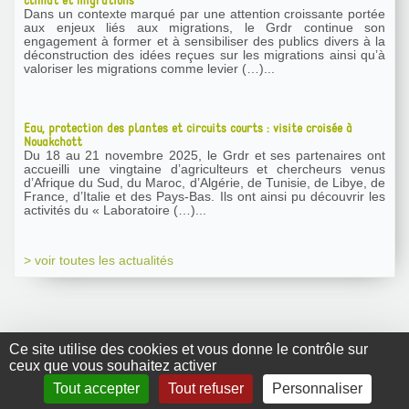
climat et migrations
Dans un contexte marqué par une attention croissante portée
aux enjeux liés aux migrations, le Grdr continue son
engagement à former et à sensibiliser des publics divers à la
déconstruction des idées reçues sur les migrations ainsi qu’à
valoriser les migrations comme levier (…)...
Eau, protection des plantes et circuits courts : visite croisée à
Nouakchott
Du 18 au 21 novembre 2025, le Grdr et ses partenaires ont
accueilli une vingtaine d’agriculteurs et chercheurs venus
d’Afrique du Sud, du Maroc, d’Algérie, de Tunisie, de Libye, de
France, d’Italie et des Pays-Bas. Ils ont ainsi pu découvrir les
activités du « Laboratoire (…)...
> voir toutes les actualités
Ce site utilise des cookies et vous donne le contrôle sur
ceux que vous souhaitez activer
GRDR Copyright
Tout accepter
Tout refuser
Personnaliser
2010 |
RSS
|
Plan du site
|
Mentions légales
|
Contact