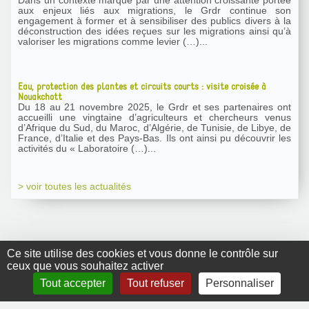
aux enjeux liés aux migrations, le Grdr continue son
engagement à former et à sensibiliser des publics divers à la
déconstruction des idées reçues sur les migrations ainsi qu’à
valoriser les migrations comme levier (…)...
Eau, protection des plantes et circuits courts : visite croisée à
Nouakchott
Du 18 au 21 novembre 2025, le Grdr et ses partenaires ont
accueilli une vingtaine d’agriculteurs et chercheurs venus
d’Afrique du Sud, du Maroc, d’Algérie, de Tunisie, de Libye, de
France, d’Italie et des Pays-Bas. Ils ont ainsi pu découvrir les
activités du « Laboratoire (…)...
> voir toutes les actualités
Ce site utilise des cookies et vous donne le contrôle sur
ceux que vous souhaitez activer
GRDR Copyright
Tout accepter
Tout refuser
Personnaliser
2010 |
RSS
|
Plan du site
|
Mentions légales
|
Contact