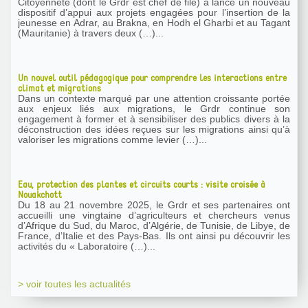
Citoyenneté (dont le Grdr est chef de file) a lancé un nouveau
dispositif d’appui aux projets engagées pour l’insertion de la
jeunesse en Adrar, au Brakna, en Hodh el Gharbi et au Tagant
(Mauritanie) à travers deux (…)...
Un nouvel outil pédagogique pour comprendre les interactions entre
climat et migrations
Dans un contexte marqué par une attention croissante portée
aux enjeux liés aux migrations, le Grdr continue son
engagement à former et à sensibiliser des publics divers à la
déconstruction des idées reçues sur les migrations ainsi qu’à
valoriser les migrations comme levier (…)...
Eau, protection des plantes et circuits courts : visite croisée à
Nouakchott
Du 18 au 21 novembre 2025, le Grdr et ses partenaires ont
accueilli une vingtaine d’agriculteurs et chercheurs venus
d’Afrique du Sud, du Maroc, d’Algérie, de Tunisie, de Libye, de
France, d’Italie et des Pays-Bas. Ils ont ainsi pu découvrir les
activités du « Laboratoire (…)...
> voir toutes les actualités