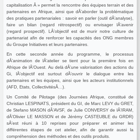
capitalisation Â » permet la rencontre des équipes terrain et des
partenaires en Afrique, ainsi que dÂ’aborder la problématique
des pratiques partenariales : savoir en parler (outil dÂ’analyse),
faire un bilan (regard rétrospectif) ou envisager lÂ’avenir
(regard prospectif). LÂ’objectif est de murir notre culture de
partenariat afin de renforcer les capacités des ONG membres
du Groupe Initiatives et leurs partenaires.
En cette seconde année du programme, le processus
dÂ’animation de lÂ’atelier se tient pour la première fois en
Afrique de lÂ’Ouest. Au delà dÂ’une valorisation des actions du
Gi, lÂ’objectif est surtout dÂ’ouvrir le dialogue entre les
partenaires et les équipes, ainsi que les acteurs institutionnels
(AFD, Etats, CollectivitésÂ…).
Un Comité de Pilotage (des Journées Afrique, constitué de
Christian LESPINATS, président du GI, de Marc LEVY du GRET,
de Stefano MASON dÂ’AVSF, de Julie CONVERSY de lÂ’IRAM,
dÂ’Olivier LE MASSON et de Jérémy CASTEUBLE du GRDR)
sÂ’est réuni à 10 reprises pour préparer et animer les
différentes étapes de cet atelier, afin de garantir aussi la
compréhension des méthodes et des outils produits.