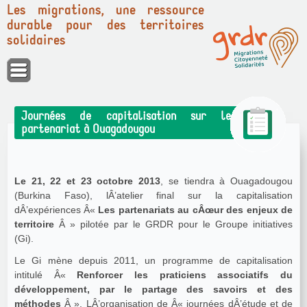
Les migrations, une ressource
durable pour des territoires
solidaires
Panneau de gestion des cookies
Journées de capitalisation sur le
partenariat à Ouagadougou
Le 21, 22 et 23 octobre 2013
, se tiendra à Ouagadougou
(Burkina Faso), lÂ’atelier final sur la capitalisation
dÂ’expériences Â«
Les partenariats au cÂœur des enjeux de
territoire
Â » pilotée par le GRDR pour le Groupe initiatives
(Gi).
Le Gi mène depuis 2011, un programme de capitalisation
intitulé Â«
Renforcer les praticiens associatifs du
développement, par le partage des savoirs et des
méthodes
Â ». LÂ’organisation de Â« journées dÂ’étude et de