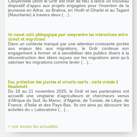
Citoyenneté (dont le Grdr est chef de file) a lancé un nouveau
dispositif d’appui aux projets engagées pour l’insertion de la
jeunesse en Adrar, au Brakna, en Hodh el Gharbi et au Tagant
(Mauritanie) à travers deux (…)...
Un nouvel outil pédagogique pour comprendre les interactions entre
climat et migrations
Dans un contexte marqué par une attention croissante portée
aux enjeux liés aux migrations, le Grdr continue son
engagement à former et à sensibiliser des publics divers à la
déconstruction des idées reçues sur les migrations ainsi qu’à
valoriser les migrations comme levier (…)...
Eau, protection des plantes et circuits courts : visite croisée à
Nouakchott
Du 18 au 21 novembre 2025, le Grdr et ses partenaires ont
accueilli une vingtaine d’agriculteurs et chercheurs venus
d’Afrique du Sud, du Maroc, d’Algérie, de Tunisie, de Libye, de
France, d’Italie et des Pays-Bas. Ils ont ainsi pu découvrir les
activités du « Laboratoire (…)...
> voir toutes les actualités