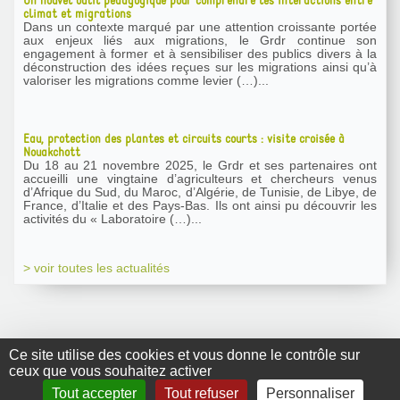
Un nouvel outil pédagogique pour comprendre les interactions entre
climat et migrations
Dans un contexte marqué par une attention croissante portée
aux enjeux liés aux migrations, le Grdr continue son
engagement à former et à sensibiliser des publics divers à la
déconstruction des idées reçues sur les migrations ainsi qu’à
valoriser les migrations comme levier (…)...
Eau, protection des plantes et circuits courts : visite croisée à
Nouakchott
Du 18 au 21 novembre 2025, le Grdr et ses partenaires ont
accueilli une vingtaine d’agriculteurs et chercheurs venus
d’Afrique du Sud, du Maroc, d’Algérie, de Tunisie, de Libye, de
France, d’Italie et des Pays-Bas. Ils ont ainsi pu découvrir les
activités du « Laboratoire (…)...
> voir toutes les actualités
Ce site utilise des cookies et vous donne le contrôle sur
ceux que vous souhaitez activer
GRDR Copyright
Tout accepter
Tout refuser
Personnaliser