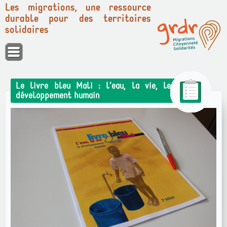
Les migrations, une ressource
durable pour des territoires
solidaires
Panneau de gestion des cookies
Le livre bleu Mali : l’eau, la vie, le
développement humain