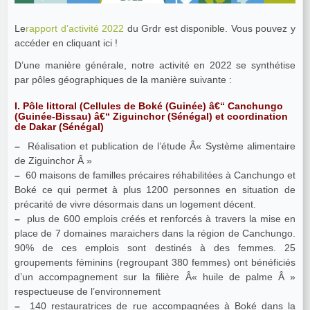
Le
rapport d’activité 2022
du Grdr est disponible. Vous pouvez y
accéder en cliquant ici !
D’une manière générale, notre activité en 2022 se synthétise
par pôles géographiques de la manière suivante :
I. Pôle littoral (Cellules de Boké (Guinée) â€“ Canchungo
(Guinée-Bissau) â€“ Ziguinchor (Sénégal) et coordination
de Dakar (Sénégal)
–
Réalisation et publication de l’étude Â« Système alimentaire
de Ziguinchor Â »
–
60 maisons de familles précaires réhabilitées à Canchungo et
Boké ce qui permet à plus 1200 personnes en situation de
précarité de vivre désormais dans un logement décent.
–
plus de 600 emplois créés et renforcés à travers la mise en
place de 7 domaines maraichers dans la région de Canchungo.
90% de ces emplois sont destinés à des femmes. 25
groupements féminins (regroupant 380 femmes) ont bénéficiés
d’un accompagnement sur la filière Â« huile de palme Â »
respectueuse de l’environnement
–
140 restauratrices de rue accompagnées à Boké dans la