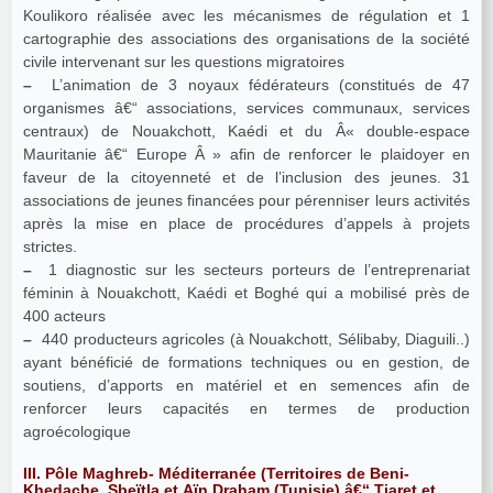
Koulikoro réalisée avec les mécanismes de régulation et 1
cartographie des associations des organisations de la société
civile intervenant sur les questions migratoires
–
L’animation de 3 noyaux fédérateurs (constitués de 47
organismes â€“ associations, services communaux, services
centraux) de Nouakchott, Kaédi et du Â« double-espace
Mauritanie â€“ Europe Â » afin de renforcer le plaidoyer en
faveur de la citoyenneté et de l’inclusion des jeunes. 31
associations de jeunes financées pour pérenniser leurs activités
après la mise en place de procédures d’appels à projets
strictes.
–
1 diagnostic sur les secteurs porteurs de l’entreprenariat
féminin à Nouakchott, Kaédi et Boghé qui a mobilisé près de
400 acteurs
–
440 producteurs agricoles (à Nouakchott, Sélibaby, Diaguili..)
ayant bénéficié de formations techniques ou en gestion, de
soutiens, d’apports en matériel et en semences afin de
renforcer leurs capacités en termes de production
agroécologique
III. Pôle Maghreb- Méditerranée (Territoires de Beni-
Khedache, Sbeïtla et Aïn Draham (Tunisie) â€“ Tiaret et