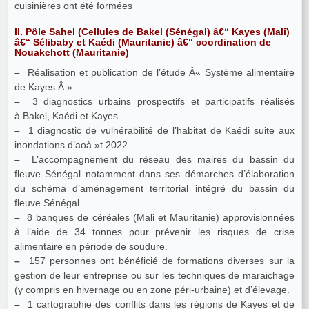
cuisinières ont été formées
II. Pôle Sahel (Cellules de Bakel (Sénégal) â€“ Kayes (Mali)
â€“ Sélibaby et Kaédi (Mauritanie) â€“ coordination de
Nouakchott (Mauritanie)
–
Réalisation et publication de l’étude Â« Système alimentaire
de Kayes Â »
–
3 diagnostics urbains prospectifs et participatifs réalisés
à Bakel, Kaédi et Kayes
–
1 diagnostic de vulnérabilité de l’habitat de Kaédi suite aux
inondations d’aoà »t 2022.
–
L’accompagnement du réseau des maires du bassin du
fleuve Sénégal notamment dans ses démarches d’élaboration
du schéma d’aménagement territorial intégré du bassin du
fleuve Sénégal
–
8 banques de céréales (Mali et Mauritanie) approvisionnées
à l’aide de 34 tonnes pour prévenir les risques de crise
alimentaire en période de soudure.
–
157 personnes ont bénéficié de formations diverses sur la
gestion de leur entreprise ou sur les techniques de maraichage
(y compris en hivernage ou en zone péri-urbaine) et d’élevage.
–
1 cartographie des conflits dans les régions de Kayes et de