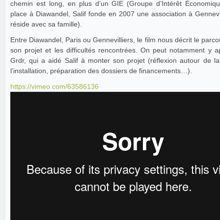
chemin est long, en plus d’un GIE (Groupe d’Intérêt Économiq
place à Diawandel, Salif fonde en 2007 une association à Gennevill
réside avec sa famille).
Entre Diawandel, Paris ou Gennevilliers, le film nous décrit le parcou
son projet et les difficultés rencontrées. On peut notamment y a
Grdr, qui a aidé Salif à monter son projet (réflexion autour de l
l’installation, préparation des dossiers de financements…).
https://vimeo.com/63586136