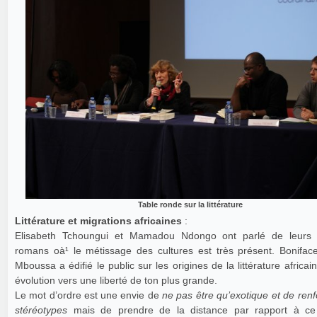
Table ronde sur la littérature
Littérature et migrations africaines
:
Elisabeth Tchoungui et Mamadou Ndongo ont parlé de leurs 
romans oà¹ le métissage des cultures est très présent. Bonifa
Mboussa a édifié le public sur les origines de la littérature africai
évolution vers une liberté de ton plus grande.
Le mot d’ordre est une envie de
ne pas être qu’exotique et de renf
stéréotypes
mais de prendre de la distance par rapport à ce