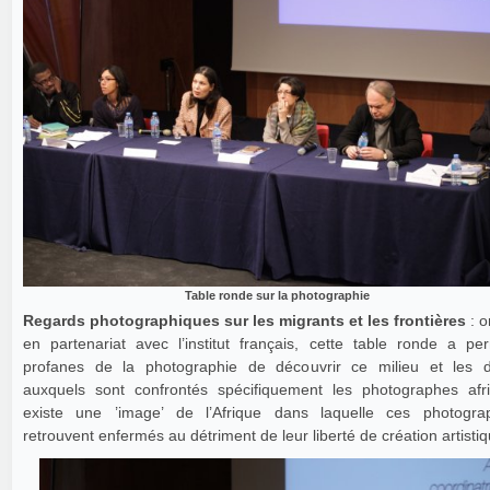
Table ronde sur la photographie
Regards photographiques sur les migrants et les frontières
: o
en partenariat avec l’institut français, cette table ronde a pe
profanes de la photographie de découvrir ce milieu et les dif
auxquels sont confrontés spécifiquement les photographes afric
existe une ’image’ de l’Afrique dans laquelle ces photogr
retrouvent enfermés au détriment de leur liberté de création artistiq