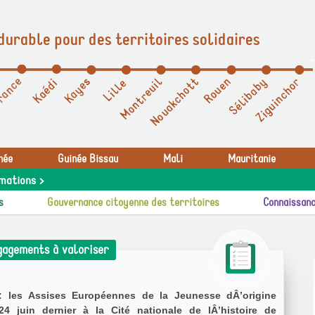
durable pour des territoires solidaires
née
Guinée Bissau
Mali
Mauritanie
mations >
s
Gouvernance citoyenne des territoires
Connaissanc
gagements à valoriser
 : les Assises Européennes de la Jeunesse dÂ’origine
4 juin dernier à la Cité nationale de lÂ’histoire de