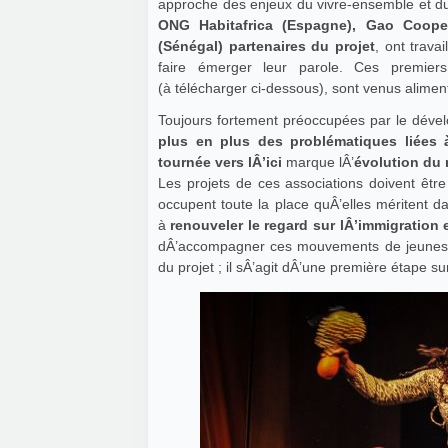
approche des enjeux du vivre-ensemble et 
ONG Habitafrica (Espagne), Gao Coopera
(Sénégal) partenaires du projet
, ont trav
faire émerger leur parole. Ces premiers
(à télécharger ci-dessous), sont venus alimen
Toujours fortement préoccupées par le déve
plus en plus des problématiques liées 
tournée vers lÂ’ici
marque lÂ’
évolution du
Les projets de ces associations doivent être
occupent toute la place quÂ’elles méritent da
à
renouveler le regard sur lÂ’immigration
dÂ’accompagner ces mouvements de jeune
du projet ; il sÂ’agit dÂ’une première étape s