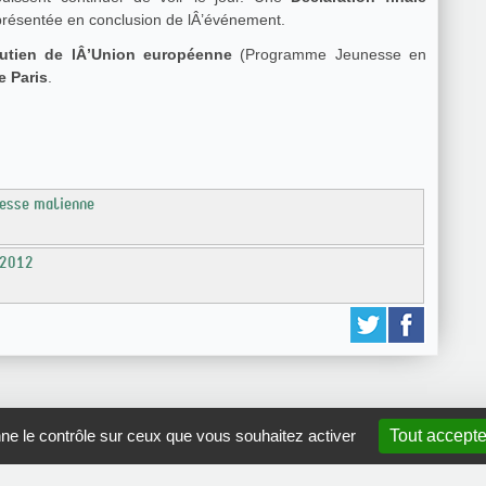
 présentée en conclusion de lÂ’événement.
outien de lÂ’Union européenne
(Programme Jeunesse en
e Paris
.
nesse malienne
 2012
nne le contrôle sur ceux que vous souhaitez activer
Tout accepte
GRDR Copyright 2010 |
RSS
|
Plan du site
|