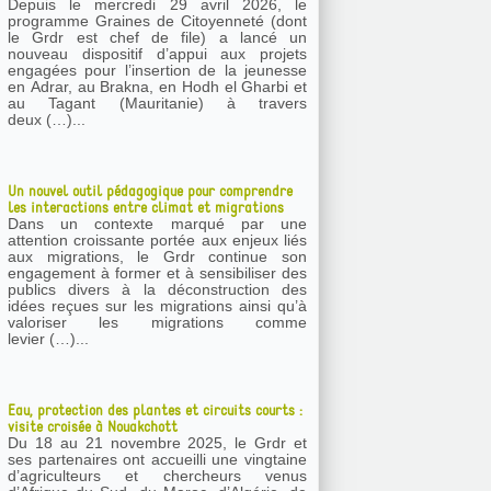
Depuis le mercredi 29 avril 2026, le
programme Graines de Citoyenneté (dont
le Grdr est chef de file) a lancé un
nouveau dispositif d’appui aux projets
engagées pour l’insertion de la jeunesse
en Adrar, au Brakna, en Hodh el Gharbi et
au Tagant (Mauritanie) à travers
deux (…)...
Un nouvel outil pédagogique pour comprendre
les interactions entre climat et migrations
Dans un contexte marqué par une
attention croissante portée aux enjeux liés
aux migrations, le Grdr continue son
engagement à former et à sensibiliser des
publics divers à la déconstruction des
idées reçues sur les migrations ainsi qu’à
valoriser les migrations comme
levier (…)...
Eau, protection des plantes et circuits courts :
visite croisée à Nouakchott
Du 18 au 21 novembre 2025, le Grdr et
ses partenaires ont accueilli une vingtaine
d’agriculteurs et chercheurs venus