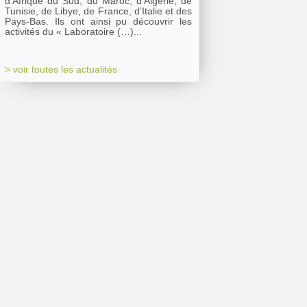
d’Afrique du Sud, du Maroc, d’Algérie, de
Tunisie, de Libye, de France, d’Italie et des
Pays-Bas. Ils ont ainsi pu découvrir les
activités du « Laboratoire (…)...
> voir toutes les actualités