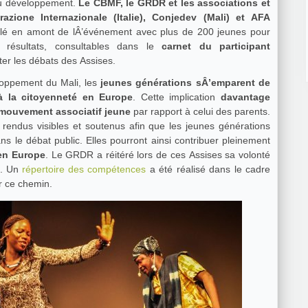
du développement.
Le CBMF, le GRDR et les associations et
zione Internazionale (Italie), Conjedev (Mali) et AFA
aillé en amont de lÂ’événement avec plus de 200 jeunes pour
 résultats, consultables dans le
carnet du participant
ter les débats des Assises.
loppement du Mali, les
jeunes générations sÂ’emparent de
à la citoyenneté en Europe
. Cette implication
davantage
 mouvement associatif jeune
par rapport à celui des parents.
 rendus visibles et soutenus afin que les jeunes générations
ns le débat public. Elles pourront ainsi contribuer pleinement
 en Europe
. Le GRDR a réitéré lors de ces Assises sa volonté
s. Un
répertoire des compétences
a été réalisé dans le cadre
ur ce chemin.