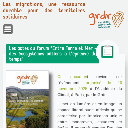
Les migrations, une ressource
durable pour des territoires
solidaires
Panneau de gestion des cookies
Les actes du forum "Entre Terre et Mer -
des écosystèmes côtiers à l’épreuve du
temps"
Ce documen
t revient sur
l’évènement
organisé le 26
novembre 2025
à l’Académie du
Climat, à Paris, par le Grdr.
Il met en lumière et en image un
espace littoral ouest-africain qui se
caractérise par l’imbrication unique
entre mangroves, estuaires et
forêts. Il apparaît comme l’un des