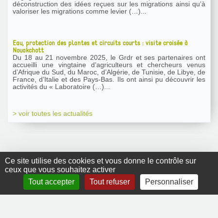
déconstruction des idées reçues sur les migrations ainsi qu’à
valoriser les migrations comme levier (…)...
Eau, protection des plantes et circuits courts : visite croisée à
Nouakchott
Du 18 au 21 novembre 2025, le Grdr et ses partenaires ont
accueilli une vingtaine d’agriculteurs et chercheurs venus
d’Afrique du Sud, du Maroc, d’Algérie, de Tunisie, de Libye, de
France, d’Italie et des Pays-Bas. Ils ont ainsi pu découvrir les
activités du « Laboratoire (…)...
> voir toutes les actualités
Ce site utilise des cookies et vous donne le contrôle sur
ceux que vous souhaitez activer
GRDR Copyright
Tout accepter
Tout refuser
Personnaliser
2010 |
RSS
|
Plan du site
|
Mentions légales
|
Contact