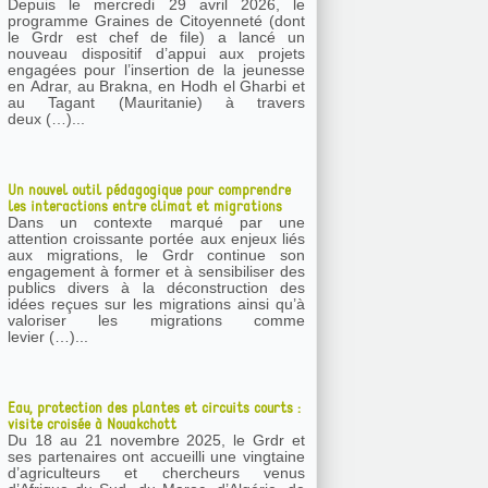
Depuis le mercredi 29 avril 2026, le
programme Graines de Citoyenneté (dont
le Grdr est chef de file) a lancé un
nouveau dispositif d’appui aux projets
engagées pour l’insertion de la jeunesse
en Adrar, au Brakna, en Hodh el Gharbi et
au Tagant (Mauritanie) à travers
deux (…)...
Un nouvel outil pédagogique pour comprendre
les interactions entre climat et migrations
Dans un contexte marqué par une
attention croissante portée aux enjeux liés
aux migrations, le Grdr continue son
engagement à former et à sensibiliser des
publics divers à la déconstruction des
idées reçues sur les migrations ainsi qu’à
valoriser les migrations comme
levier (…)...
Eau, protection des plantes et circuits courts :
visite croisée à Nouakchott
Du 18 au 21 novembre 2025, le Grdr et
ses partenaires ont accueilli une vingtaine
d’agriculteurs et chercheurs venus