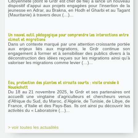
Citoyenneté (dont le Grdr est chef de file) a lancé un nouveau
dispositif d’appui aux projets engagées pour l’insertion de la
jeunesse en Adrar, au Brakna, en Hodh el Gharbi et au Tagant
(Mauritanie) à travers deux (…)...
Un nouvel outil pédagogique pour comprendre les interactions entre
climat et migrations
Dans un contexte marqué par une attention croissante portée
aux enjeux liés aux migrations, le Grdr continue son
engagement à former et à sensibiliser des publics divers à la
déconstruction des idées reçues sur les migrations ainsi qu’à
valoriser les migrations comme levier (…)...
Eau, protection des plantes et circuits courts : visite croisée à
Nouakchott
Du 18 au 21 novembre 2025, le Grdr et ses partenaires ont
accueilli une vingtaine d’agriculteurs et chercheurs venus
d’Afrique du Sud, du Maroc, d’Algérie, de Tunisie, de Libye, de
France, d’Italie et des Pays-Bas. Ils ont ainsi pu découvrir les
activités du « Laboratoire (…)...
> voir toutes les actualités