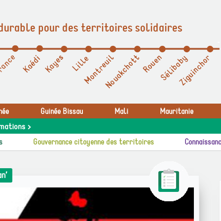
durable pour des territoires solidaires
née
Guinée Bissau
Mali
Mauritanie
mations >
s
Gouvernance citoyenne des territoires
Connaissanc
n’