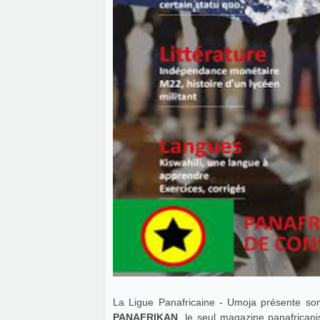
La Ligue Panafricaine - Umoja présente s
PANAFRIKAN
, le seul magazine panafrican