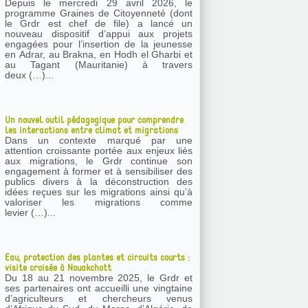
Depuis le mercredi 29 avril 2026, le
programme Graines de Citoyenneté (dont
le Grdr est chef de file) a lancé un
nouveau dispositif d’appui aux projets
engagées pour l’insertion de la jeunesse
en Adrar, au Brakna, en Hodh el Gharbi et
au Tagant (Mauritanie) à travers
deux (…)...
Un nouvel outil pédagogique pour comprendre
les interactions entre climat et migrations
Dans un contexte marqué par une
attention croissante portée aux enjeux liés
aux migrations, le Grdr continue son
engagement à former et à sensibiliser des
publics divers à la déconstruction des
idées reçues sur les migrations ainsi qu’à
valoriser les migrations comme
levier (…)...
Eau, protection des plantes et circuits courts :
visite croisée à Nouakchott
Du 18 au 21 novembre 2025, le Grdr et
ses partenaires ont accueilli une vingtaine
d’agriculteurs et chercheurs venus