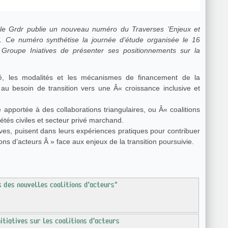
 le Grdr publie un nouveau numéro du Traverses ’Enjeux et
s’. Ce numéro synthétise la journée d’étude organisée le 16
 Groupe Iniatives de présenter ses positionnements sur la
ité, les modalités et les mécanismes de financement de la
e au besoin de transition vers une Â« croissance inclusive et
e apportée à des collaborations triangulaires, ou Â« coalitions
iétés civiles et secteur privé marchand.
ves, puisent dans leurs expériences pratiques pour contribuer
ons d’acteurs Â » face aux enjeux de la transition poursuivie.
 pratiques des nouvelles coalitions d’acteurs"
tiatives sur les coalitions d’acteurs