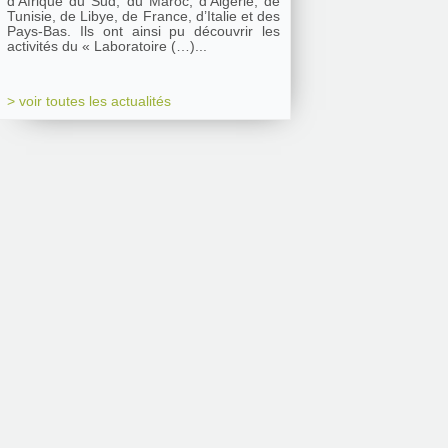
d’Afrique du Sud, du Maroc, d’Algérie, de
Tunisie, de Libye, de France, d’Italie et des
Pays-Bas. Ils ont ainsi pu découvrir les
activités du « Laboratoire (…)...
> voir toutes les actualités