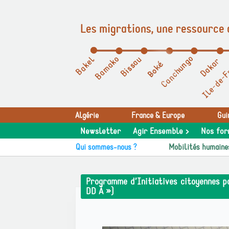
Les migrations, une ressource 
Panneau de gestion des cookies
Algérie
France & Europe
Gui
Newsletter
Agir Ensemble >
Nos for
Qui sommes-nous ?
Mobilités humaine
Programme d’Initiatives citoyennes p
DD Â »)