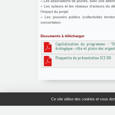
–
Les associations de jeunes, avec une attenti
–
Les acteurs et les réseaux d’acteurs du dé
l’impact du projet
–
Les pouvoirs publics (collectivités terri
concertation.
Documents à télécharger
Capitalisation du programme - "De
écologique : rôle et place des organ
Plaquette de présentation ICI DD
Ce site utilise des cookies et vous do