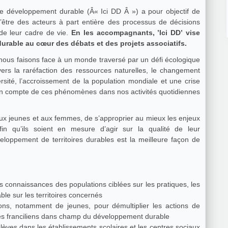
le développement durable (Â« Ici DD Â ») a pour objectif de
’être des acteurs à part entière des processus de décisions
de leur cadre de vie.
En les accompagnants, ’Ici DD’ vise
urable au cœur des débats et des projets associatifs.
 nous faisons face à un monde traversé par un défi écologique
avers la raréfaction des ressources naturelles, le changement
ersité, l’accroissement de la population mondiale et une crise
n compte de ces phénomènes dans nos activités quotidiennes
r aux jeunes et aux femmes, de s’approprier au mieux les enjeux
in qu’ils soient en mesure d’agir sur la qualité de leur
eloppement de territoires durables est la meilleure façon de
es connaissances des populations ciblées sur les pratiques, les
able sur les territoires concernés
ns, notamment de jeunes, pour démultiplier les actions de
eunes franciliens dans champ du développement durable
èves dans les établissements scolaires et les centres sociaux