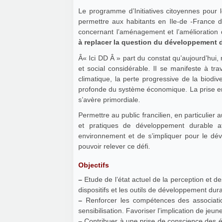
Le programme d’Initiatives citoyennes pour 
permettre aux habitants en Ile-de -France d
concernant l’aménagement et l’amélioration 
à replacer la question du développement d
Â« Ici DD Â » part du constat qu’aujourd’hui,
et social considérable. Il se manifeste à tr
climatique, la perte progressive de la biodiv
profonde du système économique. La prise e
s’avère primordiale.
Permettre au public francilien, en particulie
et pratiques de développement durable af
environnement et de s’impliquer pour le dév
pouvoir relever ce défi.
Objectifs
–
Etude de l’état actuel de la perception et d
dispositifs et les outils de développement dur
–
Renforcer les compétences des associatio
sensibilisation. Favoriser l’implication de j
–
Contribuer à une prise de conscience des él