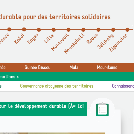
durable pour des territoires solidaires
née
Guinée Bissau
Mali
Mauritanie
mations >
s
Gouvernance citoyenne des territoires
Connaissanc
our le développement durable (Â« Ici