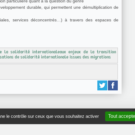
on particulière quant à la question du genre
veloppement durable, qui permettent une démultiplication de
toriales, services déconcentrés…) à travers des espaces de
 la solidarité internationaleaux enjeux de la transition
isations de solidarité internationale issues des migrations
nne le contrôle sur ceux que vous souhaitez activer
Tout accepte
GRDR Copyright 2010 |
RSS
|
Plan du site
|