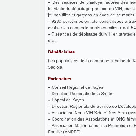
–
Des séances de plaidoyer auprès des leaders communautaires et religieux ont été organisées sur les
bienfaits du dépistage précoce du VIH, sur la
jeunes filles et garçons en à¢ge de se marier
–
9230 personnes ont été sensibilisées à travers des séances de sensibilisation ayant pour objectif de faire
évoluer les comportements en milieu rural. 
–
7 séances de dépistage du VIH en stratégie
etc...
Bénéficiaires
Les populations de la commune urbaine de Kayes et des villages des communes de Dialafa
Sadiola
Partenaires
–
Conseil Régional de Kayes
–
Direction Régionale de la Santé
–
Hôpital de Kayes
–
Direction Régionale du Service de Développ
–
Association Nous VIH Sida et Nos Amis (ass
–
Coordination des Associations et ONG fémi
–
Association Malienne pour la Promotion et P
Famille (AMPFF)