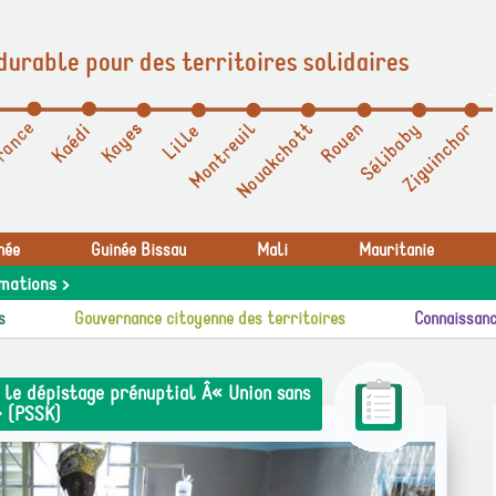
durable pour des territoires solidaires
née
Guinée Bissau
Mali
Mauritanie
mations >
s
Gouvernance citoyenne des territoires
Connaissanc
le dépistage prénuptial Â« Union sans
» (PSSK)