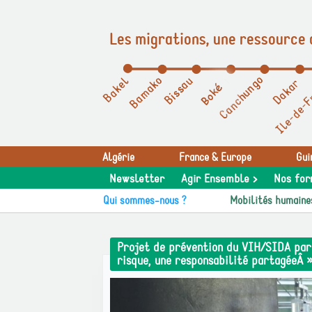
Les migrations, une ressource 
Panneau de gestion des cookies
Algérie
France & Europe
Gui
Newsletter
Agir Ensemble >
Nos for
Qui sommes-nous ?
Mobilités humaine
Projet de prévention du VIH/SIDA par 
risque, une responsabilité partagéeÂ 