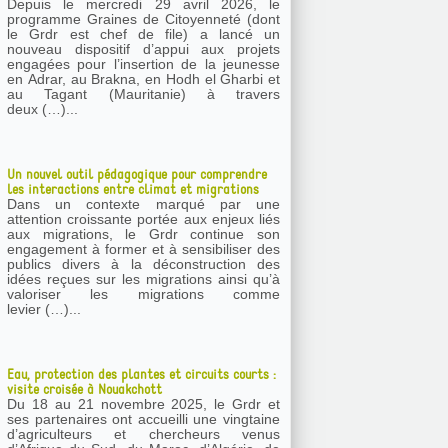
Depuis le mercredi 29 avril 2026, le
programme Graines de Citoyenneté (dont
le Grdr est chef de file) a lancé un
nouveau dispositif d’appui aux projets
engagées pour l’insertion de la jeunesse
en Adrar, au Brakna, en Hodh el Gharbi et
au Tagant (Mauritanie) à travers
deux (…)...
Un nouvel outil pédagogique pour comprendre
les interactions entre climat et migrations
Dans un contexte marqué par une
attention croissante portée aux enjeux liés
aux migrations, le Grdr continue son
engagement à former et à sensibiliser des
publics divers à la déconstruction des
idées reçues sur les migrations ainsi qu’à
valoriser les migrations comme
levier (…)...
Eau, protection des plantes et circuits courts :
visite croisée à Nouakchott
Du 18 au 21 novembre 2025, le Grdr et
ses partenaires ont accueilli une vingtaine
d’agriculteurs et chercheurs venus