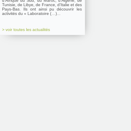
d’Afrique du Sud, du Maroc, d’Algérie, de
Tunisie, de Libye, de France, d’Italie et des
Pays-Bas. Ils ont ainsi pu découvrir les
activités du « Laboratoire (…)...
> voir toutes les actualités