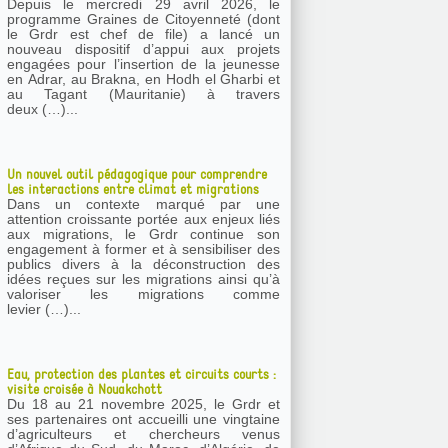
Depuis le mercredi 29 avril 2026, le
programme Graines de Citoyenneté (dont
le Grdr est chef de file) a lancé un
nouveau dispositif d’appui aux projets
engagées pour l’insertion de la jeunesse
en Adrar, au Brakna, en Hodh el Gharbi et
au Tagant (Mauritanie) à travers
deux (…)...
Un nouvel outil pédagogique pour comprendre
les interactions entre climat et migrations
Dans un contexte marqué par une
attention croissante portée aux enjeux liés
aux migrations, le Grdr continue son
engagement à former et à sensibiliser des
publics divers à la déconstruction des
idées reçues sur les migrations ainsi qu’à
valoriser les migrations comme
levier (…)...
Eau, protection des plantes et circuits courts :
visite croisée à Nouakchott
Du 18 au 21 novembre 2025, le Grdr et
ses partenaires ont accueilli une vingtaine
d’agriculteurs et chercheurs venus