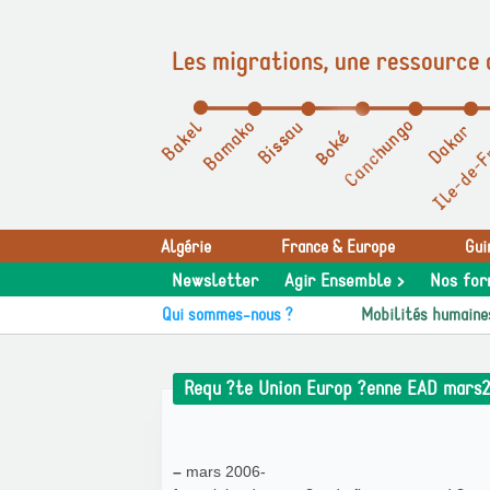
Les migrations, une ressource 
Panneau de gestion des cookies
Algérie
France & Europe
Gui
Newsletter
Agir Ensemble >
Nos for
Qui sommes-nous ?
Mobilités humaine
Requ ?te Union Europ ?enne EAD mars
–
mars 2006-