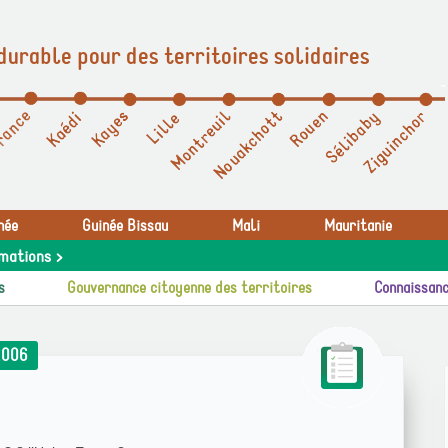
durable pour des territoires solidaires
née
Guinée Bissau
Mali
Mauritanie
mations >
s
Gouvernance citoyenne des territoires
Connaissanc
2006