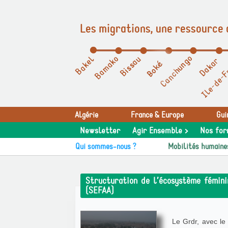
Les migrations, une ressource 
Panneau de gestion des cookies
Algérie
France & Europe
Gui
Newsletter
Agir Ensemble >
Nos for
Qui sommes-nous ?
Mobilités humaine
Structuration de l’écosystème féminin
(SEFAA)
Le Grdr, avec le