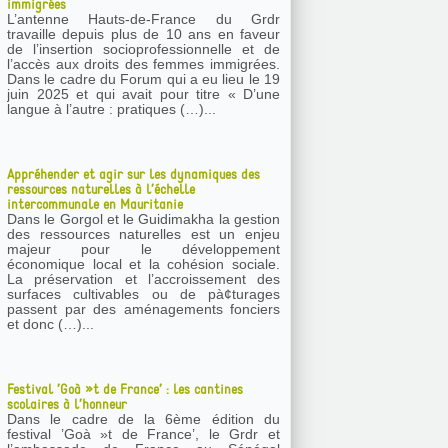
immigrées
L’antenne Hauts-de-France du Grdr
travaille depuis plus de 10 ans en faveur
de l’insertion socioprofessionnelle et de
l’accès aux droits des femmes immigrées.
Dans le cadre du Forum qui a eu lieu le 19
juin 2025 et qui avait pour titre « D’une
langue à l’autre : pratiques (…)...
Appréhender et agir sur les dynamiques des
ressources naturelles à l’échelle
intercommunale en Mauritanie
Dans le Gorgol et le Guidimakha la gestion
des ressources naturelles est un enjeu
majeur pour le développement
économique local et la cohésion sociale.
La préservation et l’accroissement des
surfaces cultivables ou de pà¢turages
passent par des aménagements fonciers
et donc (…)...
Festival ’Goà »t de France’ : les cantines
scolaires à l’honneur
Dans le cadre de la 6ème édition du
festival ’Goà »t de France’, le Grdr et